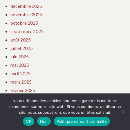
décembre 2025
novembre 2025
octobre 2025
septembre 2025
août 2025
juillet 2025
juin 2025
mai 2025
avril 2025
mars 2025
février 2025
janvier 2025
Nous utilisons des cookies pour vous garantir la meilleure
décembre 2024
expérience sur notre site web. Si vous continuez à utiliser ce
site, nous supposerons que vous en êtes satisfait.
novembre 2024
OK
Non
Politique de confidentialité
octobre 2024