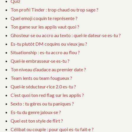
Quiz
Ton profil Tinder : trop chaud ou trop sage ?
Quel emoji coquin te représente ?
Ton game sur les applis vaut quoi ?
Ghosteur·se ou accro au texto : quel·le dateur·se es-tu ?
Es-tu plutôt DM coquins ou vieux jeu ?
Situationship : es-tu accro au flou ?
Quel·le embrasseur·se es-tu ?
Ton niveau d’audace au premier date ?
Team lents ou team fougueux ?
Quel·le séducteur·rice 2.0 es-tu ?
C’est quoi ton red flag sur les applis ?
Sexto : tu gères ou tu paniques ?
Es-tu du genre jaloux·se ?
Quel est ton style de flirt ?
Célibat ou couple : pour quoi es-tu fait·e ?