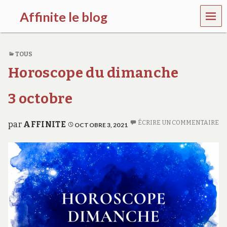
MEN
Affinite le blog
U
e
t
TOUS
p
l
Horoscope du dimanche
u
s
s
3 octobre
i
…
ÉCRIRE UN COMMENTAIRE
par
AFFINITE
OCTOBRE 3, 2021