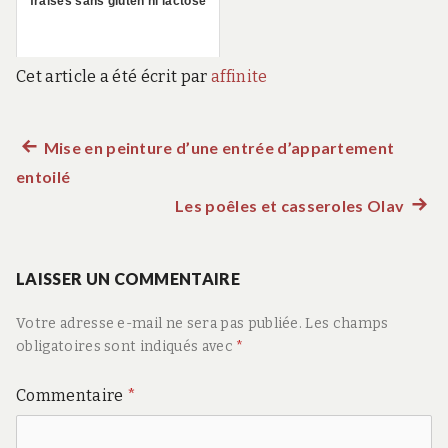
fraises sans gluten ni lactose
Cet article a été écrit par
affinite
Article
Mise en peinture d’une entrée d’appartement
Navigation
entoilé
précédent :
de
Les poêles et casseroles Olav
Artic
suiva
l’article
:
LAISSER UN COMMENTAIRE
Votre adresse e-mail ne sera pas publiée.
Les champs
obligatoires sont indiqués avec
*
Commentaire
*