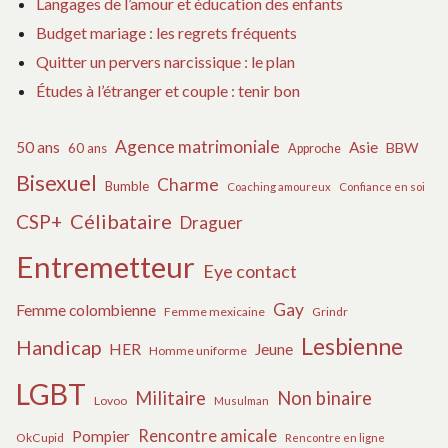
Langages de l’amour et éducation des enfants
Budget mariage : les regrets fréquents
Quitter un pervers narcissique : le plan
Études à l’étranger et couple : tenir bon
Agence matrimoniale
50 ans
Asie
BBW
60 ans
Approche
Bisexuel
Charme
Bumble
Coaching amoureux
Confiance en soi
Célibataire
CSP+
Draguer
Entremetteur
Eye contact
Gay
Femme colombienne
Femme mexicaine
Grindr
Lesbienne
Handicap
HER
Jeune
Homme uniforme
LGBT
Militaire
Non binaire
Lovoo
Musulman
Rencontre amicale
Pompier
OkCupid
Rencontre en ligne