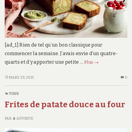
[ad_1] Rien de tel qu’un bon classique pour
commencer la semaine. J’avais envie d’un quatre-
Quatre-
quarts et d’y apporter une petite …
Plus
→
quarts
marbré
QUATRE-
AU
MARS 29, 2021
0
QUARTS
CO
au
MARBRÉ
SU
thé
TOUS
AU
QU
vert
Frites de patate douce au four
THÉ
QU
matcha
VERT
M
MATCHA
AU
PAR
AFFINITE
TH
VE