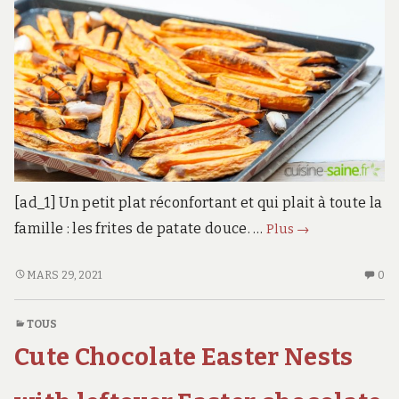
M
[ad_1] Un petit plat réconfortant et qui plait à toute la
Frites
famille : les frites de patate douce. …
Plus
→
de
patate
FRITES
AU
MARS 29, 2021
0
DE
CO
douce
PATATE
SU
au
TOUS
DOUCE
FR
four
Cute Chocolate Easter Nests
AU
D
FOUR
PA
DO