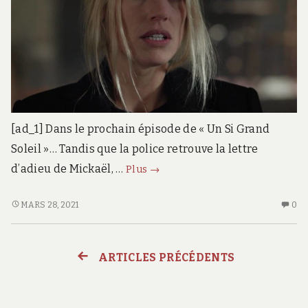
[ad_1] Dans le prochain épisode de « Un Si Grand
Soleil »… Tandis que la police retrouve la lettre
Un
d’adieu de Mickaël, …
Plus
→
Si
Grand
UN
AU
MARS 28, 2021
0
SI
CO
Soleil
GRAND
SU
en
SOLEIL
U
avance
ARTICLES PRÉCÉDENTS
Navigation
EN
SI
:
AVANCE
G
résumé
des
:
SO