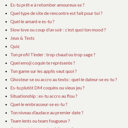
Es-tu prêt·e à retomber amoureux·se ?
Quel type de site de rencontre est fait pour toi ?
Quel·le amant·e es-tu ?
Slow love ou coup d’un soir : c’est quoi ton mood ?
Jeux & Tests
Quiz
Ton profil Tinder : trop chaud ou trop sage ?
Quel emoji coquin te représente ?
Ton game sur les applis vaut quoi ?
Ghosteur·se ou accro au texto : quel·le dateur·se es-tu ?
Es-tu plutôt DM coquins ou vieux jeu ?
Situationship : es-tu accro au flou ?
Quel·le embrasseur·se es-tu ?
Ton niveau d’audace au premier date ?
Team lents ou team fougueux ?