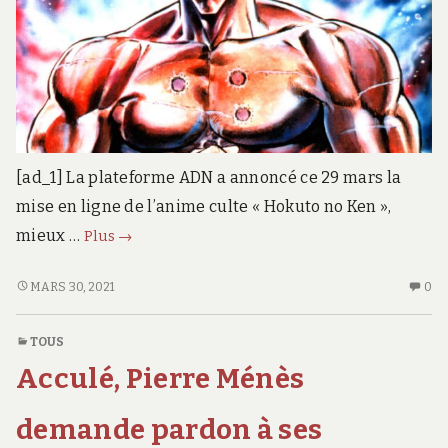
[ad_1] La plateforme ADN a annoncé ce 29 mars la
mise en ligne de l’anime culte « Hokuto no Ken »,
Ken
mieux …
Plus
→
le
survivant
KEN
AU
MARS 30, 2021
0
LE
CO
sur
SURVIVANT
SU
ADN :
TOUS
SUR
K
pourquoi
Acculé, Pierre Ménès
ADN :
LE
il
POURQUOI
SU
faut
IL
SU
demande pardon à ses
(re)voir
FAUT
AD