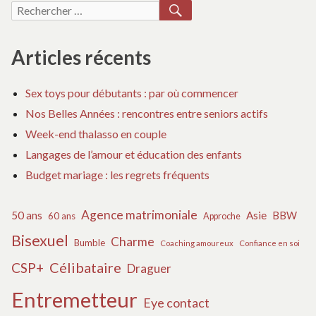
de
RÉSUMÉ
E
RECHERCHER
Recherche
DE
AV
l’épisode
articles
pour :
L’ÉPISODE
:
du
DU
R
Articles récents
lundi
LUNDI
D
29
29
L’
Sex toys pour débutants : par où commencer
mars
MARS
D
2021
LU
2021
Nos Belles Années : rencontres entre seniors actifs
[SPOILERS]
29
[SPOILERS]
Week-end thalasso en couple
–
M
–
Langages de l’amour et éducation des enfants
NEWS
20
News
Budget mariage : les regrets fréquents
SÉRIES
[S
Séries
À
–
à
LA
N
Agence matrimoniale
50 ans
Asie
BBW
60 ans
Approche
TV
SÉ
la
À
Bisexuel
Charme
TV
Bumble
Coaching amoureux
Confiance en soi
LA
Célibataire
CSP+
Draguer
TV
Entremetteur
Eye contact