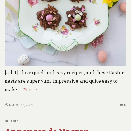
[ad_1] I love quick and easy recipes, and these Easter
nests are super yum, impressive and quite easy to
Cute
make. …
Plus
→
Chocolate
Easter
CUTE
AU
MARS 28, 2021
0
CHOCOLATE
CO
Nests
EASTER
SU
with
TOUS
NESTS
CU
leftover
WITH
CH