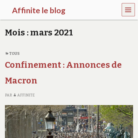
MEN
Affinite le blog
U
e
t
Mois :
mars 2021
p
l
u
s
TOUS
s
Confinement : Annonces de
i
…
Macron
PAR
AFFINITE