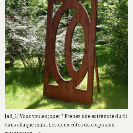
[ad_1] Vous voulez jouer ? Prenez une extrémité du fil
dans chaque main. Les deux côtés du corps sont
Land