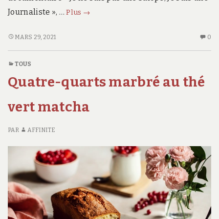
Acculé,
Journaliste », …
Plus
→
Pierre
Ménès
ACCULÉ,
AU
MARS 29, 2021
0
PIERRE
CO
demande
MÉNÈS
SU
pardon
TOUS
DEMANDE
AC
à
Quatre-quarts marbré au thé
PARDON
PI
ses
À
M
victimes
SES
D
vert matcha
VICTIMES
PA
À
PAR
AFFINITE
SE
VI