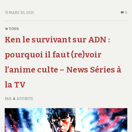
bilan,
vers
DERNIER
AU
MARS 30, 2021
0
BILAN,
CO
un
VERS
SU
confinement
TOUS
UN
DE
strict ?
Ken le survivant sur ADN :
CONFINEMENT
BI
STRICT ?
VE
U
pourquoi il faut (re)voir
CO
ST
l’anime culte – News Séries à
la TV
PAR
AFFINITE