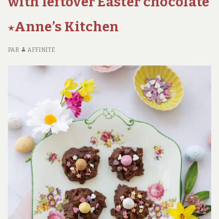
with leftover Easter chocolate
AU
FO
⋆Anne’s Kitchen
PAR
AFFINITE