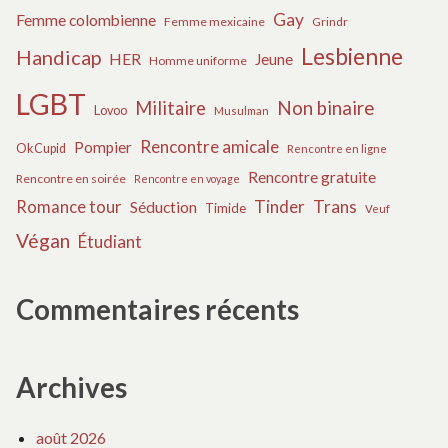
Gay
Femme colombienne
Femme mexicaine
Grindr
Lesbienne
Handicap
HER
Jeune
Homme uniforme
LGBT
Militaire
Non binaire
Lovoo
Musulman
Rencontre amicale
Pompier
OkCupid
Rencontre en ligne
Rencontre gratuite
Rencontre en soirée
Rencontre en voyage
Tinder
Trans
Romance tour
Séduction
Timide
Veuf
Végan
Étudiant
Commentaires récents
Archives
août 2026