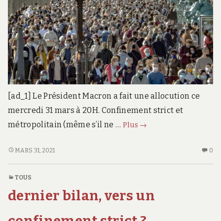
[ad_1] Le Président Macron a fait une allocution ce
mercredi 31 mars à 20H. Confinement strict et
Confinement :
métropolitain (même s’il ne …
Plus
→
Annonces
de
CONFINEMENT :
AU
MARS 31, 2021
0
ANNONCES
CO
Macron
DE
SU
TOUS
MACRON
CO
dernier bilan, vers un
A
D
M
confinement strict ?