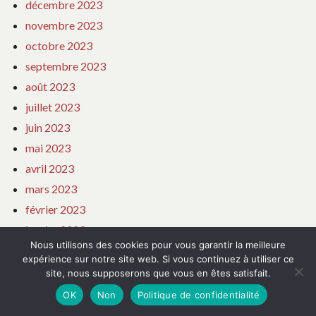
décembre 2023
novembre 2023
octobre 2023
septembre 2023
août 2023
juillet 2023
juin 2023
mai 2023
avril 2023
mars 2023
février 2023
janvier 2023
Nous utilisons des cookies pour vous garantir la meilleure
décembre 2022
expérience sur notre site web. Si vous continuez à utiliser ce
novembre 2022
site, nous supposerons que vous en êtes satisfait.
octobre 2022
OK
Non
Politique de confidentialité
septembre 2022