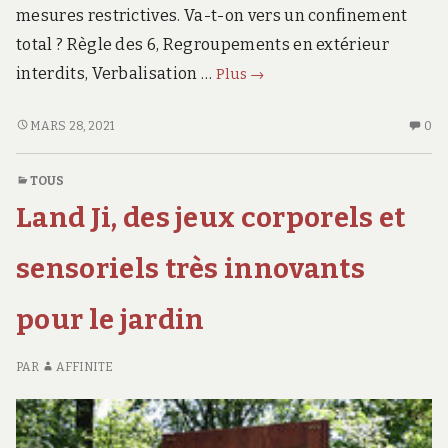
mesures restrictives. Va-t-on vers un confinement
total ? Règle des 6, Regroupements en extérieur
Annonces
interdits, Verbalisation …
Plus
→
de
Macron
ANNONCES
AU
MARS 28, 2021
0
DE
CO
mercredi
MACRON
SU
soir ?
TOUS
MERCREDI
A
Land Ji, des jeux corporels et
SOIR ?
D
M
ME
sensoriels très innovants
SO
pour le jardin
PAR
AFFINITE