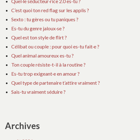
Quel·le séducteur·rice 2.0 es-tu ?
C’est quoi ton red flag sur les applis ?
Sexto : tu gères ou tu paniques ?
Es-tu du genre jaloux·se ?
Quel est ton style de flirt ?
Célibat ou couple : pour quoi es-tu fait·e ?
Quel animal amoureux es-tu ?
Ton couple résiste-t-il à la routine ?
Es-tu trop exigeant·e en amour ?
Quel type de partenaire t’attire vraiment ?
Sais-tu vraiment séduire ?
Archives