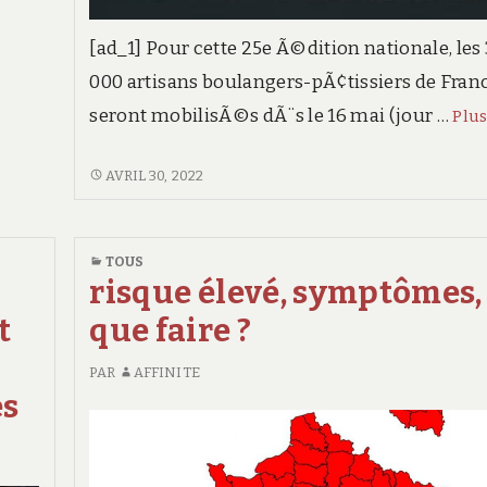
[ad_1] Pour cette 25e Ã©dition nationale, les
000 artisans boulangers-pÃ¢tissiers de Fran
seront mobilisÃ©s dÃ¨s le 16 mai (jour …
Plu
APRÃ¨S
AVRIL 30, 2022
DEUX
ANNÃ©ES
DÂABSENCE
TOUS
POUR
risque élevé, symptômes,
CAUSE
t
que faire ?
DE
PANDÃ©MIE,
PAR
AFFINITE
LA
es
FÃªTE
DU
PAIN
FAIT