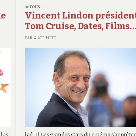
TOUS
ne
Vincent Lindon président
Tom Cruise, Dates, Films
PAR
AFFINITE
aration
de
s
plus
[ad_1] Les grandes stars du cinéma s’apprêten
s