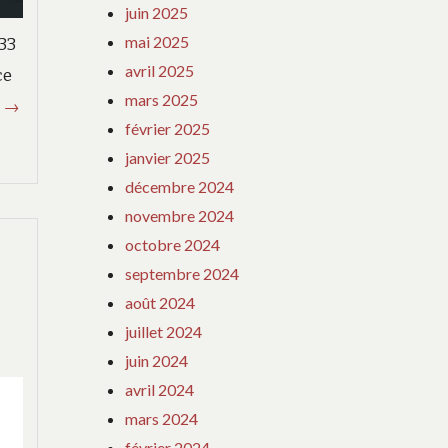
juin 2025
mai 2025
 33
avril 2025
ce
mars 2025
AprÃ¨s
s
→
février 2025
deux
janvier 2025
annÃ©es
décembre 2024
dâabsence
novembre 2024
pour
cause
octobre 2024
de
septembre 2024
pandÃ©mie,
août 2024
la
juillet 2024
FÃªte
juin 2024
du
avril 2024
Pain
mars 2024
fait
février 2024