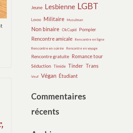
LGBT
Lesbienne
Jeune
Militaire
Lovoo
Musulman
st
Non binaire
Pompier
OkCupid
Rencontre amicale
Rencontre en ligne
Rencontre en soirée
Rencontre en voyage
Romance tour
Rencontre gratuite
Tinder
Trans
Séduction
Timide
Végan
Étudiant
Veuf
Commentaires
récents
,