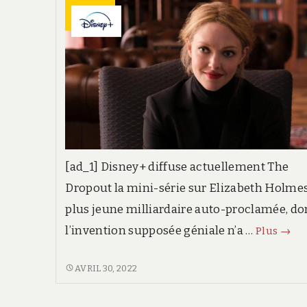
[ad_1] Disney+ diffuse actuellement The
Dropout la mini-série sur Elizabeth Holmes
plus jeune milliardaire auto-proclamée, do
The
l’invention supposée géniale n’a …
Plus
→
Drop
:
THE
AVRIL 30, 2022
DROPOUT
vous
:
avez