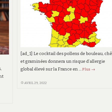
SON
GRAND
RETOUR,
DU
16
AU
22
MAI
2022
[ad_1] Le cocktail des pollens de bouleau, ch
et graminées donnera un risque d’allergie
,
risque
global élevé sur la France en …
Plus
→
élevé,
nt
symptômes
RISQUE
AVRIL 29, 2022
ÉLEVÉ,
que
out
SYMPTÔMES,
faire ?
QUE
FAIRE ?