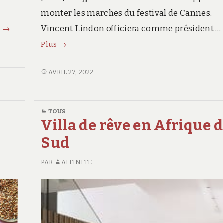
monter les marches du festival de Cannes.
Horoscope,
Vincent Lindon officiera comme président …
s
→
votre
Vincent
Plus
→
semaine
Lindon
à
président,
VINCENT
AVRIL 27, 2022
venir
LINDON
Tom
PRÉSIDENT,
(2 au
Cruise,
TOM
8 mai
TOUS
Dates,
CRUISE,
Villa de rêve en Afrique 
2022)
Films…
DATES,
Sud
FILMS…
PAR
AFFINITE