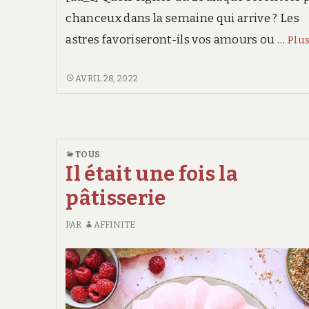
chanceux dans la semaine qui arrive ? Les
astres favoriseront-ils vos amours ou …
Plu
HOROSCOPE,
AVRIL 28, 2022
VOTRE
SEMAINE
À
VENIR
TOUS
(2 AU
Il était une fois la
8 MAI
2022)
pâtisserie
PAR
AFFINITE