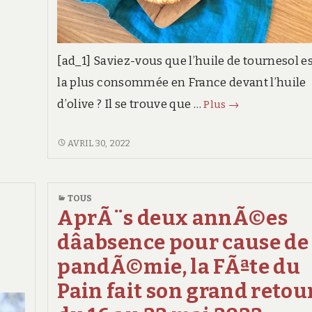
[ad_1] Saviez-vous que l’huile de tournesol e
la plus consommée en France devant l’huile
Comment
d’olive ? Il se trouve que …
Plus
→
remplacer
l’huile
COMMENT
AVRIL 30, 2022
REMPLACER
de
L’HUILE
tournesol
DE
TOUS
dans
TOURNESOL
AprÃ¨s deux annÃ©es
vos
DANS
dâabsence pour cause de
gâteaux
VOS
GÂTEAUX
?
pandÃ©mie, la FÃªte du
?
Pain fait son grand retour