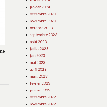
son
janvier 2024
grand
décembre 2023
retour,
novembre 2023
du
octobre 2023
16
septembre 2023
au
août 2023
22
juillet 2023
êne
mai
juin 2023
2022
mai 2023
avril 2023
mars 2023
,
février 2023
janvier 2023
décembre 2022
novembre 2022