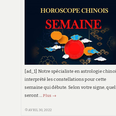
[ad_1] Notre spécialiste en astrologie chino
interprété les constellations pour cette
semaine qui débute. Selon votre signe, quel
Horoscope
seront …
Plus
→
chinois
semaine,
HOROSCOPE
AVRIL 30, 2022
CHINOIS