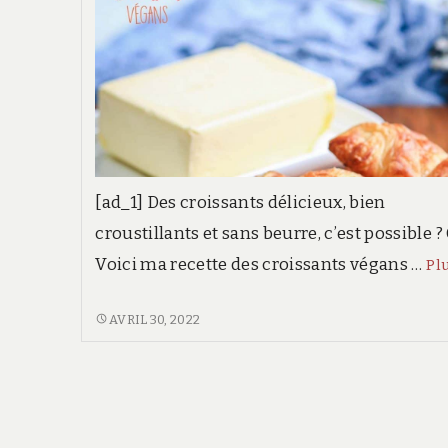
[ad_1] Des croissants délicieux, bien
croustillants et sans beurre, c’est possible ? 
Voici ma recette des croissants végans …
Pl
IL
AVRIL 30, 2022
ÉTAIT
UNE
FOIS
LA
PÂTISSERIE