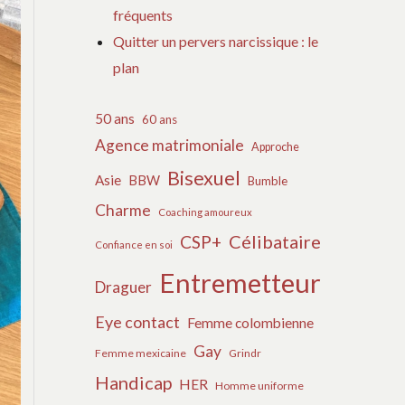
fréquents
Quitter un pervers narcissique : le
plan
50 ans
60 ans
Agence matrimoniale
Approche
Bisexuel
Asie
BBW
Bumble
Charme
Coaching amoureux
Célibataire
CSP+
Confiance en soi
Entremetteur
Draguer
Eye contact
Femme colombienne
Gay
Femme mexicaine
Grindr
Handicap
HER
Homme uniforme