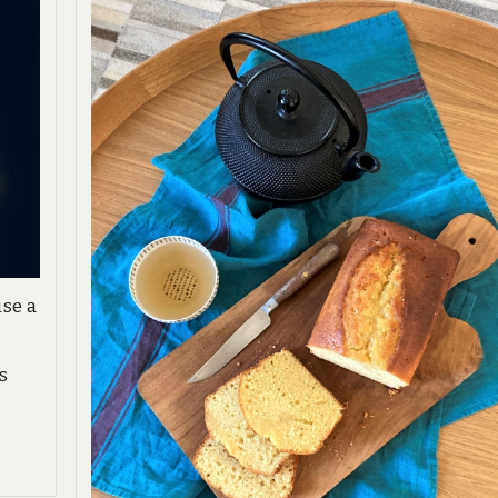
ise a
s