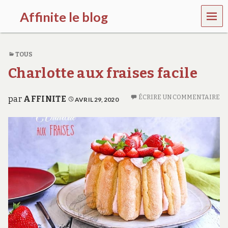
MEN
Affinite le blog
U
e
t
TOUS
p
l
Charlotte aux fraises facile
u
s
s
ÉCRIRE UN COMMENTAIRE
par
AFFINITE
AVRIL 29, 2020
i
…