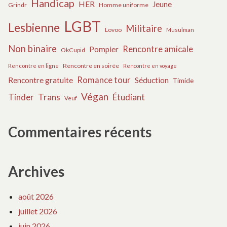
Handicap
HER
Jeune
Grindr
Homme uniforme
LGBT
Lesbienne
Militaire
Lovoo
Musulman
Non binaire
Rencontre amicale
Pompier
OkCupid
Rencontre en soirée
Rencontre en ligne
Rencontre en voyage
Romance tour
Rencontre gratuite
Séduction
Timide
Végan
Tinder
Trans
Étudiant
Veuf
Commentaires récents
Archives
août 2026
juillet 2026
juin 2026