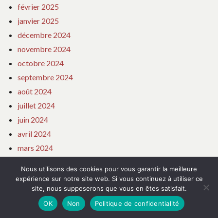
février 2025
janvier 2025
décembre 2024
novembre 2024
octobre 2024
septembre 2024
août 2024
juillet 2024
juin 2024
avril 2024
mars 2024
février 2024
Nous utilisons des cookies pour vous garantir la meilleure
janvier 2024
expérience sur notre site web. Si vous continuez à utiliser ce
site, nous supposerons que vous en êtes satisfait.
décembre 2023
OK
Non
Politique de confidentialité
novembre 2023