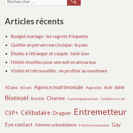
Recherche
pour :
Articles récents
Budget mariage : les regrets fréquents
Quitter un pervers narcissique : le plan
Études à l’étranger et couple : tenir bon
Hôtels insolites pour une nuit en amoureux
Visites et retrouvailles : en profiter au maximum
Agence matrimoniale
50 ans
Asie
BBW
60 ans
Approche
Bisexuel
Charme
Bumble
Coaching amoureux
Confiance en soi
Entremetteur
Célibataire
CSP+
Draguer
Eye contact
Gay
Femme colombienne
Femme mexicaine