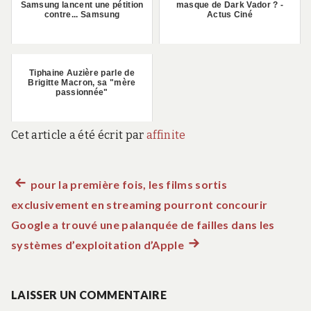
Samsung lancent une pétition
masque de Dark Vador ? -
contre... Samsung
Actus Ciné
Tiphaine Auzière parle de
Brigitte Macron, sa "mère
passionnée"
Cet article a été écrit par
affinite
Article
pour la première fois, les films sortis
Navigation
exclusivement en streaming pourront concourir
précédent :
de
Google a trouvé une palanquée de failles dans les
systèmes d’exploitation d’Apple
Article
l’article
suivant
:
LAISSER UN COMMENTAIRE