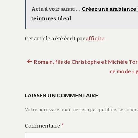
Actu à voir aussi ...
Créez une ambiance H
teintures Ideal
Cet article a été écrit par
affinite
Article
Romain, fils de Christophe et Michèle Torr
Navigation
précédent :
ce mode « g
de
LAISSER UN COMMENTAIRE
l’article
Votre adresse e-mail ne sera pas publiée.
Les cham
Commentaire
*