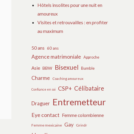
Hôtels insolites pour une nuit en
amoureux
Visites et retrouvailles : en profiter
au maximum
50 ans
60 ans
Agence matrimoniale
Approche
Bisexuel
Asie
BBW
Bumble
Charme
Coaching amoureux
Célibataire
CSP+
Confiance en soi
Entremetteur
Draguer
Eye contact
Femme colombienne
Gay
Femme mexicaine
Grindr