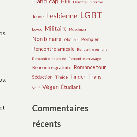
Handicap
HER
Homme uniforme
LGBT
Lesbienne
Jeune
Militaire
Lovoo
Musulman
os.
Non binaire
Pompier
OkCupid
Rencontre amicale
Rencontre en ligne
Rencontre en soirée
Rencontre en voyage
Romance tour
Rencontre gratuite
Tinder
Trans
Séduction
Timide
os,
Végan
Étudiant
Veuf
Commentaires
et
récents