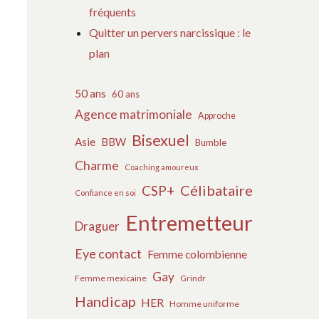
fréquents
Quitter un pervers narcissique : le
plan
50 ans
60 ans
Agence matrimoniale
Approche
Bisexuel
Asie
BBW
Bumble
Charme
Coaching amoureux
Célibataire
CSP+
Confiance en soi
Entremetteur
Draguer
Eye contact
Femme colombienne
Gay
Femme mexicaine
Grindr
Handicap
HER
Homme uniforme