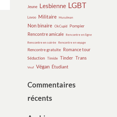
LGBT
Lesbienne
Jeune
Militaire
Lovoo
Musulman
Non binaire
Pompier
OkCupid
Rencontre amicale
Rencontre en ligne
Rencontre en soirée
Rencontre en voyage
Romance tour
Rencontre gratuite
Tinder
Trans
Séduction
Timide
Végan
Étudiant
Veuf
Commentaires
récents