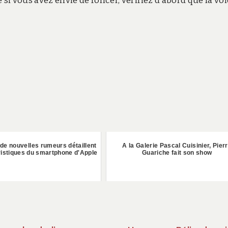
si vous avez envie de foncer, vérifiez d’abord que la voi
 de nouvelles rumeurs détaillent
A la Galerie Pascal Cuisinier, Pier
ristiques du smartphone d'Apple
Guariche fait son show