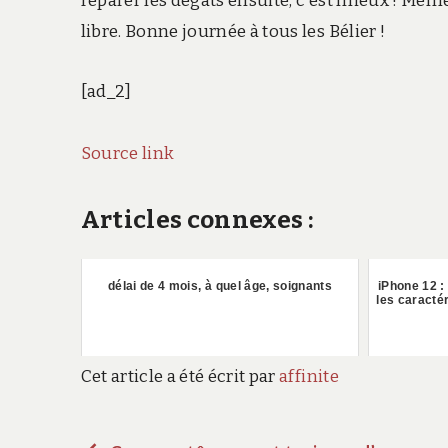
réparer les dégâts ensuite, c’est mieux ! Même 
libre. Bonne journée à tous les Bélier !
[ad_2]
Source link
Articles connexes :
délai de 4 mois, à quel âge, soignants
iPhone 12 :
les caracté
Cet article a été écrit par
affinite