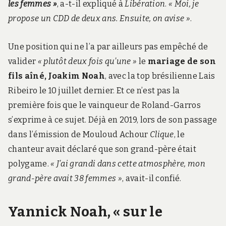
les femmes »
, a-t-il expliqué à
Libération
.
« Moi, je
propose un CDD de deux ans. Ensuite, on avise »
.
Une position qui ne l’a par ailleurs pas empêché de
valider
« plutôt deux fois qu’une »
le
mariage de son
fils aîné, Joakim Noah
, avec la top brésilienne Lais
Ribeiro le 10 juillet dernier. Et ce n’est pas la
première fois que le vainqueur de Roland-Garros
s’exprime à ce sujet. Déjà en 2019, lors de son passage
dans l’émission de Mouloud Achour
Clique
, le
chanteur avait déclaré que son grand-père était
polygame.
« J’ai grandi dans cette atmosphère, mon
grand-père avait 38 femmes »
, avait-il confié.
Yannick Noah, « sur le