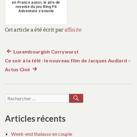
en France aussi, le prix de
revente du jeu Ring Fit
Adventure s'envole
Cet article a été écrit par
affinite
Article
Luxembourgish Currywurst
Navigation
Ce soir à la télé : le nouveau film de Jacques Audiard –
précédent :
de
Actus Ciné
Article
suivant
l’article
:
RECHERCHER
Recherche
pour :
Articles récents
Week-end thalasso en couple