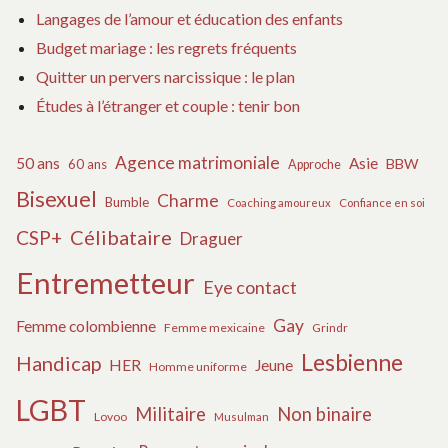
Langages de l’amour et éducation des enfants
Budget mariage : les regrets fréquents
Quitter un pervers narcissique : le plan
Études à l’étranger et couple : tenir bon
Agence matrimoniale
50 ans
Asie
BBW
60 ans
Approche
Bisexuel
Charme
Bumble
Coaching amoureux
Confiance en soi
Célibataire
CSP+
Draguer
Entremetteur
Eye contact
Gay
Femme colombienne
Femme mexicaine
Grindr
Lesbienne
Handicap
HER
Jeune
Homme uniforme
LGBT
Militaire
Non binaire
Lovoo
Musulman