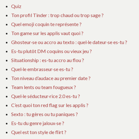
Quiz
Ton profil Tinder : trop chaud ou trop sage ?
Quel emoji coquin te représente ?
Ton game sur les applis vaut quoi ?
Ghosteur·se ou accro au texto : quel·le dateur·se es-tu ?
Es-tu plutôt DM coquins ou vieux jeu ?
Situationship : es-tu accro au flou ?
Quel·le embrasseur·se es-tu ?
Ton niveau d’audace au premier date ?
Team lents ou team fougueux ?
Quel·le séducteur·rice 2.0 es-tu ?
C’est quoi ton red flag sur les applis ?
Sexto : tu gères ou tu paniques ?
Es-tu du genre jaloux·se ?
Quel est ton style de flirt ?