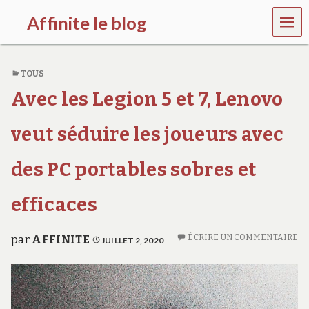
MEN
Affinite le blog
U
e
t
TOUS
p
l
Avec les Legion 5 et 7, Lenovo
u
s
s
veut séduire les joueurs avec
i
…
des PC portables sobres et
efficaces
ÉCRIRE UN COMMENTAIRE
par
AFFINITE
JUILLET 2, 2020