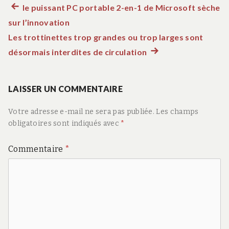
Article
le puissant PC portable 2-en-1 de Microsoft sèche
Navigation
sur l’innovation
précédent :
de
Les trottinettes trop grandes ou trop larges sont
désormais interdites de circulation
Article
l’article
suivant
:
LAISSER UN COMMENTAIRE
Votre adresse e-mail ne sera pas publiée.
Les champs
obligatoires sont indiqués avec
*
Commentaire
*