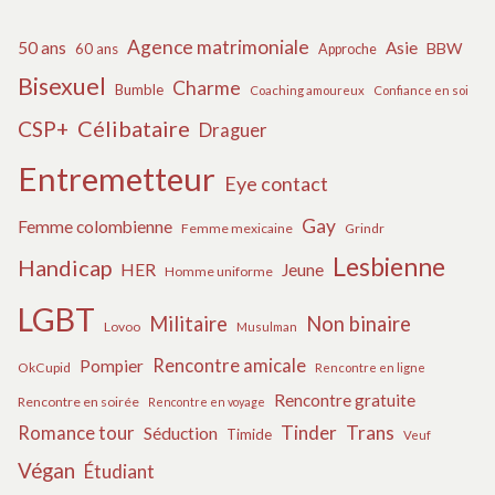
Agence matrimoniale
50 ans
Asie
BBW
60 ans
Approche
Bisexuel
Charme
Bumble
Coaching amoureux
Confiance en soi
Célibataire
CSP+
Draguer
Entremetteur
Eye contact
Gay
Femme colombienne
Femme mexicaine
Grindr
Lesbienne
Handicap
HER
Jeune
Homme uniforme
LGBT
Militaire
Non binaire
Lovoo
Musulman
Rencontre amicale
Pompier
OkCupid
Rencontre en ligne
Rencontre gratuite
Rencontre en soirée
Rencontre en voyage
Tinder
Trans
Romance tour
Séduction
Timide
Veuf
Végan
Étudiant