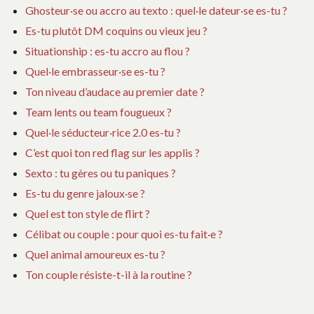
Ghosteur·se ou accro au texto : quel·le dateur·se es-tu ?
Es-tu plutôt DM coquins ou vieux jeu ?
Situationship : es-tu accro au flou ?
Quel·le embrasseur·se es-tu ?
Ton niveau d’audace au premier date ?
Team lents ou team fougueux ?
Quel·le séducteur·rice 2.0 es-tu ?
C’est quoi ton red flag sur les applis ?
Sexto : tu gères ou tu paniques ?
Es-tu du genre jaloux·se ?
Quel est ton style de flirt ?
Célibat ou couple : pour quoi es-tu fait·e ?
Quel animal amoureux es-tu ?
Ton couple résiste-t-il à la routine ?