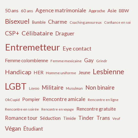
Agence matrimoniale
50 ans
Asie
BBW
60 ans
Approche
Bisexuel
Charme
Bumble
Coaching amoureux
Confiance en soi
Célibataire
CSP+
Draguer
Entremetteur
Eye contact
Gay
Femme colombienne
Femme mexicaine
Grindr
Lesbienne
Handicap
HER
Jeune
Homme uniforme
LGBT
Militaire
Non binaire
Lovoo
Musulman
Rencontre amicale
Pompier
OkCupid
Rencontre en ligne
Rencontre gratuite
Rencontre en soirée
Rencontre en voyage
Tinder
Trans
Romance tour
Séduction
Timide
Veuf
Végan
Étudiant