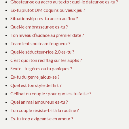
Ghosteur·se ou accro au texto : quel·le dateur·se es-tu ?
Es-tu plutôt DM coquins ou vieux jeu ?
Situationship : es-tu accro au flou ?
Quel·le embrasseur·se es-tu ?
Ton niveau d’audace au premier date ?
Team lents ou team fougueux ?
Quel·le séducteur·rice 2.0 es-tu ?
C’est quoi ton red flag sur les applis ?
Sexto : tu gères ou tu paniques ?
Es-tu du genre jaloux·se ?
Quel est ton style de flirt ?
Célibat ou couple : pour quoi es-tu fait·e ?
Quel animal amoureux es-tu ?
Ton couple résiste-t-il à la routine ?
Es-tu trop exigeant·e en amour ?