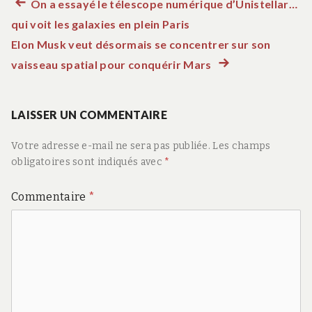
Article
On a essayé le télescope numérique d’Unistellar…
Navigation
qui voit les galaxies en plein Paris
précédent :
de
Elon Musk veut désormais se concentrer sur son
vaisseau spatial pour conquérir Mars
Article
l’article
suivant
:
LAISSER UN COMMENTAIRE
Votre adresse e-mail ne sera pas publiée.
Les champs
obligatoires sont indiqués avec
*
Commentaire
*