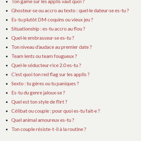
Ton game sur les applis vaut quoi ?
Ghosteur·se ou accro au texto : quel·le dateur·se es-tu ?
Es-tu plutôt DM coquins ou vieux jeu ?
Situationship : es-tu accro au flou ?
Quel·le embrasseur·se es-tu ?
Ton niveau d’audace au premier date ?
Team lents ou team fougueux ?
Quel·le séducteur·rice 2.0 es-tu ?
C’est quoi ton red flag sur les applis ?
Sexto : tu gères ou tu paniques ?
Es-tu du genre jaloux·se ?
Quel est ton style de flirt ?
Célibat ou couple : pour quoi es-tu fait·e ?
Quel animal amoureux es-tu ?
Ton couple résiste-t-il à la routine ?