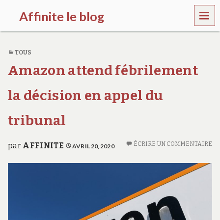
MEN
Affinite le blog
U
e
t
TOUS
p
l
Amazon attend fébrilement
u
s
s
la décision en appel du
i
…
tribunal
ÉCRIRE UN COMMENTAIRE
par
AFFINITE
AVRIL 20, 2020