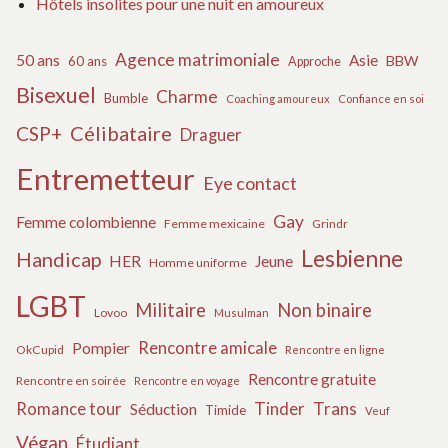
Hôtels insolites pour une nuit en amoureux
Agence matrimoniale
50 ans
Asie
BBW
60 ans
Approche
Bisexuel
Charme
Bumble
Coaching amoureux
Confiance en soi
Célibataire
CSP+
Draguer
Entremetteur
Eye contact
Gay
Femme colombienne
Femme mexicaine
Grindr
Lesbienne
Handicap
HER
Jeune
Homme uniforme
LGBT
Militaire
Non binaire
Lovoo
Musulman
Rencontre amicale
Pompier
OkCupid
Rencontre en ligne
Rencontre gratuite
Rencontre en soirée
Rencontre en voyage
Tinder
Trans
Romance tour
Séduction
Timide
Veuf
Végan
Étudiant