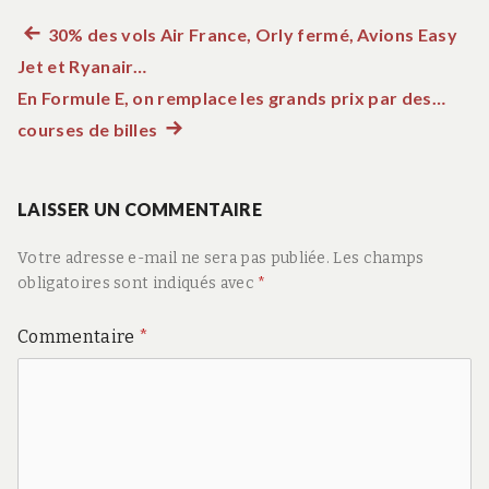
Article
30% des vols Air France, Orly fermé, Avions Easy
Navigation
Jet et Ryanair…
précédent :
de
En Formule E, on remplace les grands prix par des…
courses de billes
Article
l’article
suivant
:
LAISSER UN COMMENTAIRE
Votre adresse e-mail ne sera pas publiée.
Les champs
obligatoires sont indiqués avec
*
Commentaire
*