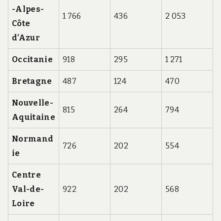
-Alpes-
1 766
436
2 053
Côte
d’Azur
Occitanie
918
295
1 271
Bretagne
487
124
470
Nouvelle-
815
264
794
Aquitaine
Normand
726
202
554
ie
Centre
Val-de-
922
202
568
Loire