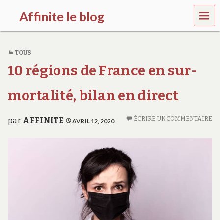
MEN
Affinite le blog
U
e
t
TOUS
p
l
10 régions de France en sur-
u
s
s
mortalité, bilan en direct
i
…
ÉCRIRE UN COMMENTAIRE
par
AFFINITE
AVRIL 12, 2020