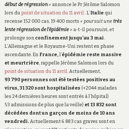
début de régression
»
annonce le Pr Jérôme Salomon
lors du
point de situation du 11 avril
. L’
Italie
qui
recense 152 000 cas, 19 400 morts
« poursuit une
très
lente régression de l’épidémie
»
a-t-il poursuivi, et
prolonge son
confinement jusqu’au 3 mai
.
L’Allemagne et le Royaume-Uni restent en phase
ascendante. En
France,
l’
épidémie reste massive
et meurtrière
, rappelle Jérôme Salomon lors du
point de situation du 11 avril
. Actuellement,
93 790 personnes ont été testées positives au
virus, 31 320 sont hospitalisées
(+2044 malades
les 24 dernières heures sont entrés à l’hôpital)
53 admissions de plus que la veille)
et 13 832 sont
décédées dont un garçon de moins de 10 ans
vendredi.
Actuellement 6 883 cas graves sont en