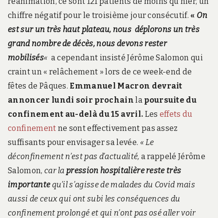
réanimation, ce sont 121 patients de moins qu’hier, un
chiffre négatif pour le troisième jour consécutif.
«
On
est sur un très haut plateau, nous déplorons un très
grand nombre de décès, nous devons rester
mobilisés
«
a cependant insisté Jérôme Salomon qui
craint un « relâchement » lors de ce week-end de
fêtes de Pâques.
Emmanuel Macron devrait
annoncer lundi soir prochain
la
poursuite du
confinement au-delà du 15 avril.
Les
effets du
confinement
ne sont effectivement pas assez
suffisants pour envisager sa levée.
«
​​​Le
déconfinement n’est pas d’actualité,
a rappelé Jérôme
Salomon,
car la
pression hospitalière reste très
importante
qu’il s’agisse de malades du Covid mais
aussi de ceux qui ont subi les conséquences du
confinement prolongé et qui n’ont pas osé aller voir