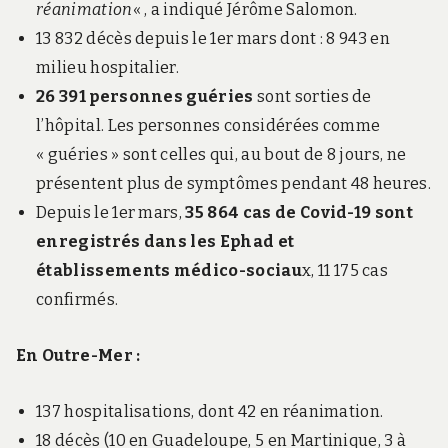
réanimation
« , a indiqué Jérôme Salomon.
13 832 décès depuis le 1er mars dont : 8 943 en
milieu hospitalier.
26 391 personnes guéries
sont sorties de
l’hôpital. Les personnes considérées comme
« guéries » sont celles qui, au bout de 8 jours, ne
présentent plus de symptômes pendant 48 heures.
Depuis le 1er mars,
35 864 cas de Covid-19 sont
enregistrés dans les Ephad et
établissements médico-sociau
x, 11 175 cas
confirmés.
En Outre-Mer :
137 hospitalisations, dont 42 en réanimation.
18 décès (10 en Guadeloupe, 5 en Martinique, 3 à