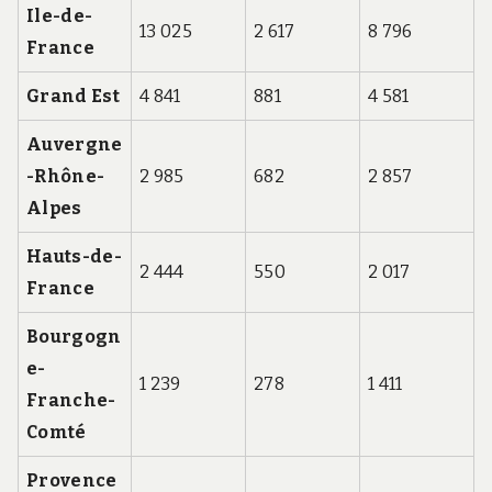
Ile-de-
13 025
2 617
8 796
France
Grand Est
4 841
881
4 581
Auvergne
-Rhône-
2 985
682
2 857
Alpes
Hauts-de-
2 444
550
2 017
France
Bourgogn
e-
1 239
278
1 411
Franche-
Comté
Provence