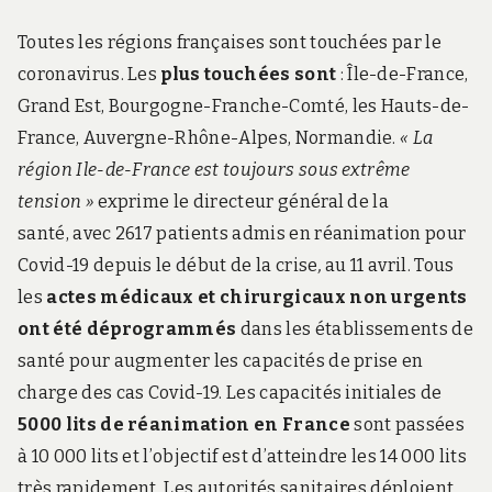
Toutes les régions françaises sont touchées par le
coronavirus. Les
plus touchées sont
: Île-de-France,
Grand Est, Bourgogne-Franche-Comté, les Hauts-de-
France, Auvergne-Rhône-Alpes, Normandie.
« La
région Ile-de-France est toujours sous extrême
tension »
exprime le directeur général de la
santé, avec 2617 patients admis en réanimation pour
Covid-19 depuis le début de la crise
,
au 11 avril. Tous
les
actes médicaux et chirurgicaux non urgents
ont été déprogrammés
dans les établissements de
santé pour augmenter les capacités de prise en
charge des cas Covid-19. Les capacités initiales de
5000 lits de réanimation en France
sont passées
à 10 000 lits et l’objectif est d’atteindre les 14 000 lits
très rapidement. Les autorités sanitaires déploient