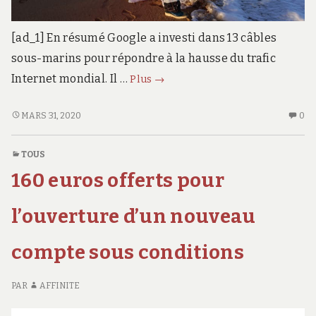
[ad_1] En résumé Google a investi dans 13 câbles
sous-marins pour répondre à la hausse du trafic
Pourquoi
Internet mondial. Il …
Plus
→
Google
investit
POURQUOI
AU
MARS 31, 2020
0
GOOGLE
CO
des
INVESTIT
SU
milliards
TOUS
DES
PO
de
160 euros offerts pour
MILLIARDS
G
dollars
DE
IN
dans
DOLLARS
DE
l’ouverture d’un nouveau
les
DANS
MI
LES
D
câbles
compte sous conditions
CÂBLES
DO
sous-
SOUS-
D
marins
MARINS
LE
PAR
AFFINITE
CÂ