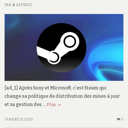
en
EN
E
PAR
AFFINITE
podcast
PODCAST
ST
O
E
PO
[ad_1] Après Sony et Microsoft, c’est Steam qui
change sa politique de distribution des mises à jour
Steam
et sa gestion des …
Plus
→
prend
à
STEAM
AU
MARS 31, 2020
0
PREND
CO
son