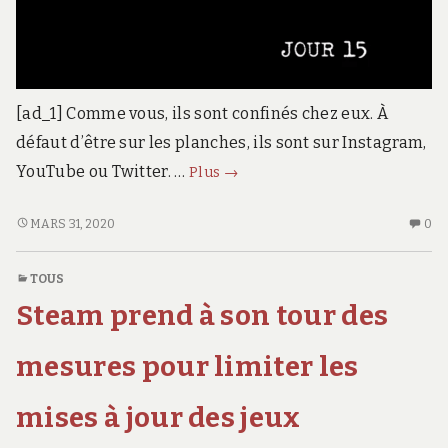
[ad_1] Comme vous, ils sont confinés chez eux. À
défaut d’être sur les planches, ils sont sur Instagram,
ces
YouTube ou Twitter. …
Plus
→
humoristes
qui
CES
AU
MARS 31, 2020
0
HUMORISTES
CO
nous
QUI
SU
font
TOUS
NOUS
CE
rire
Steam prend à son tour des
FONT
HU
en
RIRE
QU
vidéo,
EN
N
mesures pour limiter les
en
VIDÉO,
FO
EN
RI
streaming
mises à jour des jeux
STREAMING
E
ou
OU
VI