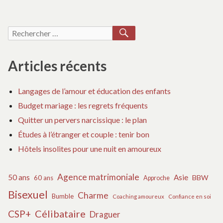
à
4G
10
ses
des
À
G
abonnés
SES
E
RECHERCHER
Recherche
ABONNÉS
4G
lorsque
articles
pour :
LORSQUE
À
leur
LEUR
SE
Articles récents
forfait
FORFAIT
A
mobile
MOBILE
LO
Langages de l’amour et éducation des enfants
est
EST
LE
ÉPUISÉ
FO
épuisé
Budget mariage : les regrets fréquents
MO
Quitter un pervers narcissique : le plan
ES
Études à l’étranger et couple : tenir bon
ÉP
Hôtels insolites pour une nuit en amoureux
Agence matrimoniale
50 ans
Asie
BBW
60 ans
Approche
Bisexuel
Charme
Bumble
Coaching amoureux
Confiance en soi
Célibataire
CSP+
Draguer