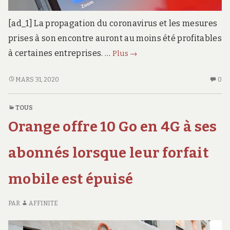
[ad_1] La propagation du coronavirus et les mesures
prises à son encontre auront au moins été profitables
Le
à certaines entreprises. …
Plus
→
confinement
fait
LE
AU
MARS 31, 2020
0
CONFINEMENT
CO
exploser
FAIT
SU
le
TOUS
EXPLOSER
LE
téléchargement
Orange offre 10 Go en 4G à ses
LE
CO
d’applications
TÉLÉCHARGEMENT
FA
de
D’APPLICATIONS
EX
abonnés lorsque leur forfait
visioconférence
DE
LE
VISIOCONFÉRENCE
TÉ
mobile est épuisé
D’
D
VI
PAR
AFFINITE