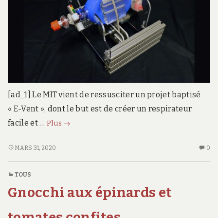
[ad_1] Le MIT vient de ressusciter un projet baptisé
« E-Vent », dont le but est de créer un respirateur
le
facile et …
Plus
→
MIT
a
LE
AU
MARS 31, 2020
0
MIT
CO
développé
A
SU
un
TOUS
DÉVELOPPÉ
LE
respirateur
Gnocchi aux épinards et
UN
MI
low
RESPIRATEUR
A
cost
LOW
DÉ
tomates confites