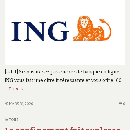
SO
MA
[ad_1] Si vous n’avez pas encore de banque en ligne,
ING vous fait une offre intéressante et vous offre 160
160
…
Plus
→
euros
offerts
160
AU
MARS 31, 2020
0
EUROS
CO
pour
OFFERTS
SU
l’ouverture
TOUS
POUR
16
d’un
L’OUVERTURE
EU