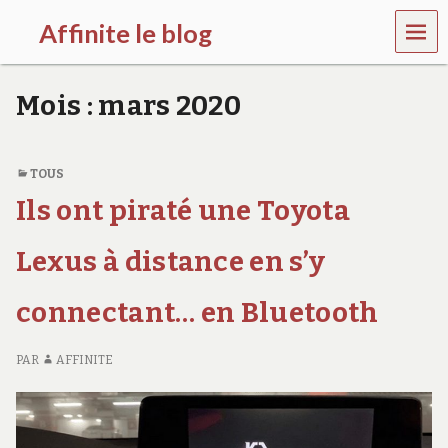
MEN
Affinite le blog
U
e
t
Mois :
mars 2020
p
l
u
s
TOUS
s
Ils ont piraté une Toyota
i
…
Lexus à distance en s’y
connectant… en Bluetooth
PAR
AFFINITE