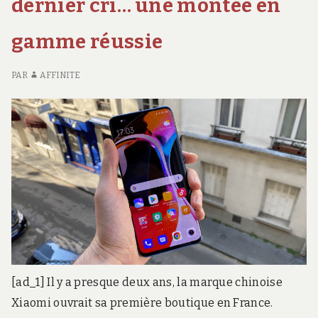
dernier cri… une montée en
en
DISTANCE
TO
EN
LE
s’y
gamme réussie
S’Y
À
connectant…
CONNECTANT…
DI
en
EN
E
PAR
AFFINITE
Bluetooth
BLUETOOTH
S’
CO
E
BL
[ad_1] Il y a presque deux ans, la marque chinoise
Xiaomi ouvrait sa première boutique en France.