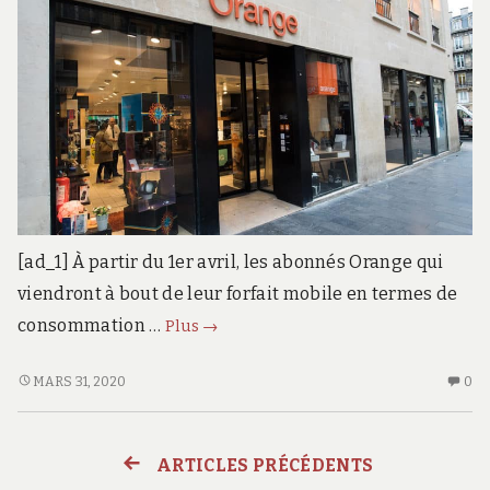
[ad_1] À partir du 1er avril, les abonnés Orange qui
viendront à bout de leur forfait mobile en termes de
Orange
consommation …
Plus
→
offre
10
ORANGE
AU
MARS 31, 2020
0
OFFRE
CO
Go
10
SU
en
GO
O
4G
ARTICLES PRÉCÉDENTS
Navigation
EN
OF