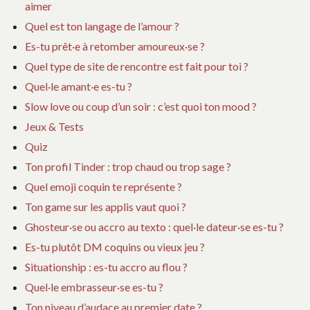
aimer
Quel est ton langage de l’amour ?
Es-tu prêt·e à retomber amoureux·se ?
Quel type de site de rencontre est fait pour toi ?
Quel·le amant·e es-tu ?
Slow love ou coup d’un soir : c’est quoi ton mood ?
Jeux & Tests
Quiz
Ton profil Tinder : trop chaud ou trop sage ?
Quel emoji coquin te représente ?
Ton game sur les applis vaut quoi ?
Ghosteur·se ou accro au texto : quel·le dateur·se es-tu ?
Es-tu plutôt DM coquins ou vieux jeu ?
Situationship : es-tu accro au flou ?
Quel·le embrasseur·se es-tu ?
Ton niveau d’audace au premier date ?