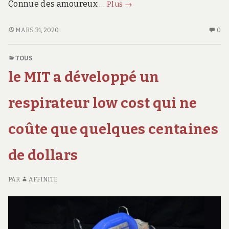
design
Connue des amoureux …
Plus
→
au
top,
DESIGN
AU
MARS 31, 2020
0
AU
CO
équipement
TOP,
SU
dernier
TOUS
ÉQUIPEMENT
DE
cri…
le MIT a développé un
DERNIER
AU
une
CRI…
TO
montée
UNE
ÉQ
respirateur low cost qui ne
en
MONTÉE
DE
EN
CR
gamme
coûte que quelques centaines
GAMME
UN
réussie
RÉUSSIE
M
de dollars
E
G
RÉ
PAR
AFFINITE