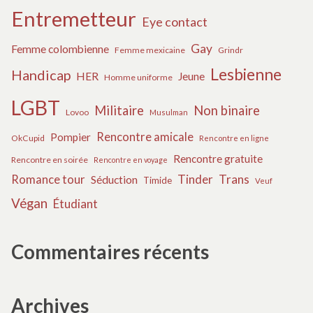
Entremetteur
Eye contact
Gay
Femme colombienne
Femme mexicaine
Grindr
Lesbienne
Handicap
HER
Jeune
Homme uniforme
LGBT
Militaire
Non binaire
Lovoo
Musulman
Rencontre amicale
Pompier
OkCupid
Rencontre en ligne
Rencontre gratuite
Rencontre en soirée
Rencontre en voyage
Tinder
Trans
Romance tour
Séduction
Timide
Veuf
Végan
Étudiant
Commentaires récents
Archives