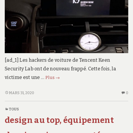
[ad_1] Les hackers de voiture de Tencent Keen
Security Lab ont de nouveau frappé. Cette fois, la
Ils
victime est une …
Plus
→
ont
piraté
ILS
AU
MARS 31, 2020
0
ONT
CO
une
PIRATÉ
SU
Toyota
TOUS
UNE
IL
Lexus
design au top, équipement
TOYOTA
ON
à
LEXUS
PI
distance
À
UN