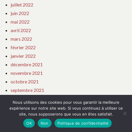
juillet 2022
juin 2022
mai 2022
avril 2022
mars 2022
février 2022
janvier 2022
décembre 2021
novembre 2021
octobre 2021
septembre 2021
août 2021
Nous utilisons des cookies pour vous garantir la meilleure
juillet 2021
expérience sur notre site web. Si vous continuez à utiliser ce
site, nous supposerons que vous en êtes satisfait.
juin 2021
OK
Non
Politique de confidentialité
mai 2021