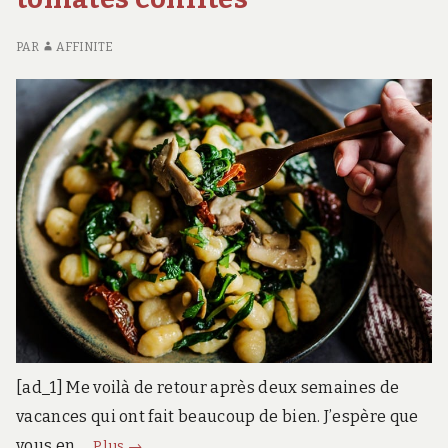
qui
COST
U
QUI
RE
ne
PAR
AFFINITE
NE
L
coûte
COÛTE
CO
que
QUE
QU
quelques
QUELQUES
N
centaines
CENTAINES
CO
DE
Q
de
DOLLARS
QU
dollars
CE
D
DO
[ad_1] Me voilà de retour après deux semaines de
vacances qui ont fait beaucoup de bien. J’espère que
Gnocchi
vous en …
Plus
→