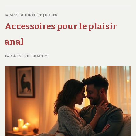
PLUMES
CO
jouer
:
SU
avec
ACCESSOIRES ET JOUETS
JOUER
ME
les
Accessoires pour le plaisir
AVEC
BA
sens
LES
PL
SENS
:
anal
JO
AV
PAR
INÈS BELKACEM
LE
SE