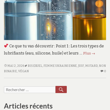
Ce que tu vas découvrir : Point 1 : Les trois types de
Lubrifiant
lubrifiants (eau, silicone, huile) et leurs …
Plus
→
:
lequel
LUBRIFIANTS
MAI 2, 2026
BISEXUEL
,
FEMME UKRAINIENNE
,
JUIF
,
MOTARD
,
NON
:
AU
choisir
BINAIRE
,
VÉGAN
0
LEQUEL
CO
CHOISIR
SU
LU
RECHERCHER
Recherche
:
pour :
LE
CH
Articles récents