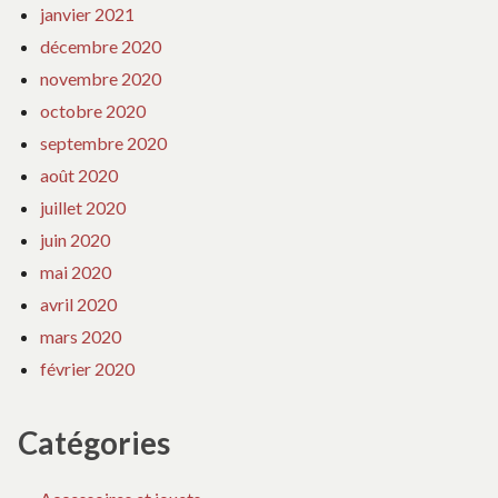
janvier 2021
décembre 2020
novembre 2020
octobre 2020
septembre 2020
août 2020
juillet 2020
juin 2020
mai 2020
avril 2020
mars 2020
février 2020
Catégories