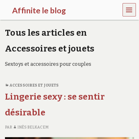
MEN
Affinite le blog
U
e
t
Tous les articles en
p
l
u
Accessoires et jouets
s
s
i
Sextoys et accessoires pour couples
…
ACCESSOIRES ET JOUETS
Lingerie sexy : se sentir
désirable
PAR
INÈS BELKACEM