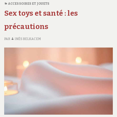
SE
SU
désirable
ACCESSOIRES ET JOUETS
SENTIR
LI
Sex toys et santé : les
DÉSIRABLE
SE
:
SE
précautions
SE
DÉ
PAR
INÈS BELKACEM