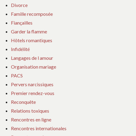
Divorce
Famille recomposée
Fiançailles
Garder la flamme
Hôtels romantiques
Infidélité
Langages de l amour
Organisation mariage
PACS
Pervers narcissiques
Premier rendez-vous
Reconquête
Relations toxiques
Rencontres en ligne
Rencontres internationales