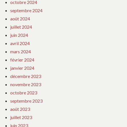
octobre 2024
septembre 2024
août 2024
juillet 2024
juin 2024
avril 2024
mars 2024
février 2024
janvier 2024
décembre 2023
novembre 2023
octobre 2023
septembre 2023
août 2023
juillet 2023
juin 2023