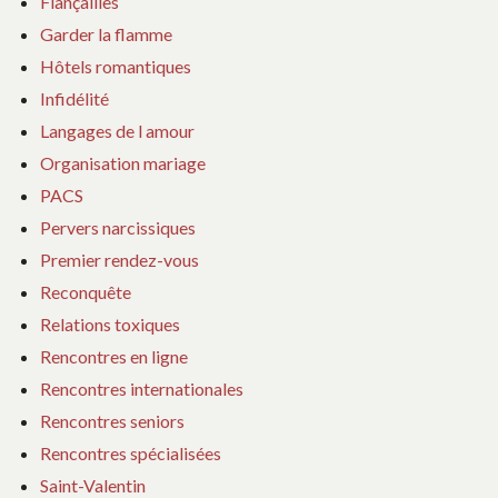
Fiançailles
Garder la flamme
Hôtels romantiques
Infidélité
Langages de l amour
Organisation mariage
PACS
Pervers narcissiques
Premier rendez-vous
Reconquête
Relations toxiques
Rencontres en ligne
Rencontres internationales
Rencontres seniors
Rencontres spécialisées
Saint-Valentin