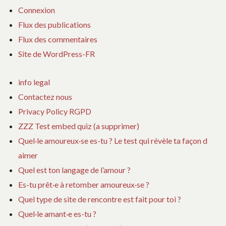
Connexion
Flux des publications
Flux des commentaires
Site de WordPress-FR
info legal
Contactez nous
Privacy Policy RGPD
ZZZ Test embed quiz (a supprimer)
Quel·le amoureux·se es-tu ? Le test qui révèle ta façon d
aimer
Quel est ton langage de l’amour ?
Es-tu prêt·e à retomber amoureux·se ?
Quel type de site de rencontre est fait pour toi ?
Quel·le amant·e es-tu ?