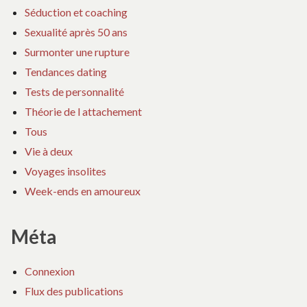
Séduction et coaching
Sexualité après 50 ans
Surmonter une rupture
Tendances dating
Tests de personnalité
Théorie de l attachement
Tous
Vie à deux
Voyages insolites
Week-ends en amoureux
Méta
Connexion
Flux des publications