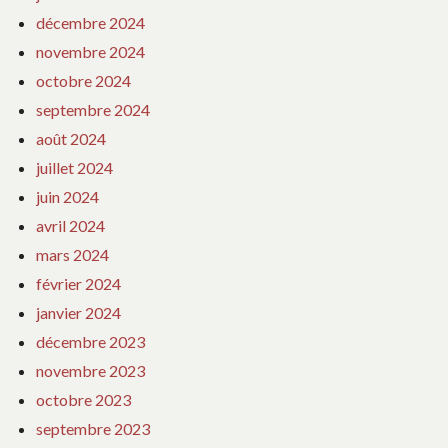
décembre 2024
novembre 2024
octobre 2024
septembre 2024
août 2024
juillet 2024
juin 2024
avril 2024
mars 2024
février 2024
janvier 2024
décembre 2023
novembre 2023
octobre 2023
septembre 2023