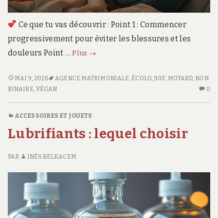
Ce que tu vas découvrir : Point 1 : Commencer
progressivement pour éviter les blessures et les
Accessoires
douleurs Point …
Plus
→
pour
le
ACCESSOIRES
MAI 9, 2026
AGENCE MATRIMONIALE
,
ÉCOLO
,
JUIF
,
MOTARD
,
NON
POUR
AU
plaisir
BINAIRE
,
VÉGAN
0
LE
CO
anal
PLAISIR
SU
ACCESSOIRES ET JOUETS
ANAL
AC
Lubrifiants : lequel choisir
PO
LE
PL
PAR
INÈS BELKACEM
A