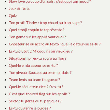
Slow love ou coup d’un soir : c’est quoi ton mood ?
Jeux & Tests
Quiz
Ton profil Tinder : trop chaud ou trop sage ?
Quel emoji coquin te représente ?
Ton game sur les applis vaut quoi ?
Ghosteur·se ou accro au texto : quel·le dateur·se es-tu ?
Es-tu plutôt DM coquins ou vieux jeu ?
Situationship : es-tu accro au flou ?
Quel·le embrasseur·se es-tu ?
Ton niveau d’audace au premier date ?
Team lents ou team fougueux ?
Quel·le séducteur·rice 2.0 es-tu ?
C’est quoi ton red flag sur les applis ?
Sexto : tu gères ou tu paniques ?
Es-tu du genre jaloux·se ?