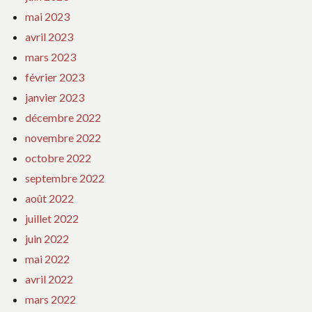
mai 2023
avril 2023
mars 2023
février 2023
janvier 2023
décembre 2022
novembre 2022
octobre 2022
septembre 2022
août 2022
juillet 2022
juin 2022
mai 2022
avril 2022
mars 2022