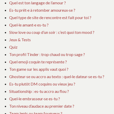
Quel est ton langage de l’amour ?
Es-tu prêt·e à retomber amoureux·se ?
Quel type de site de rencontre est fait pour toi ?
Quel·le amant·e es-tu ?
Slow love ou coup d’un soir : c’est quoi ton mood ?
Jeux & Tests
Quiz
Ton profil Tinder : trop chaud ou trop sage ?
Quel emoji coquin te représente ?
Ton game sur les applis vaut quoi ?
Ghosteur·se ou accro au texto : quel·le dateur·se es-tu ?
Es-tu plutôt DM coquins ou vieux jeu ?
Situationship : es-tu accro au flou ?
Quel·le embrasseur·se es-tu ?
Ton niveau d’audace au premier date ?
Team lents ou team fougueux ?