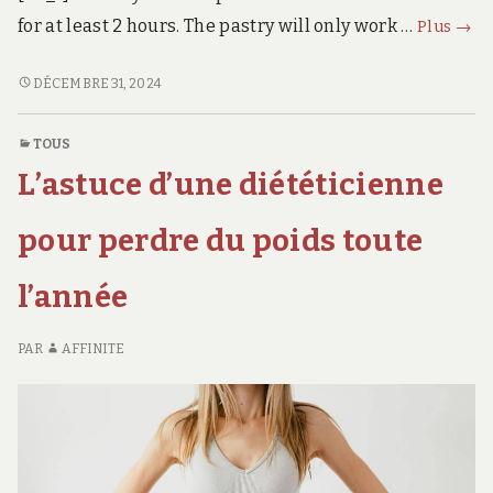
Gale
for at least 2 hours. The pastry will only work …
Plus
→
des
Rois
GALETTE
DÉCEMBRE 31, 2024
DES
⋆Ann
ROIS
Kitc
TOUS
⋆ANNE’S
L’astuce d’une diététicienne
KITCHEN
pour perdre du poids toute
l’année
PAR
AFFINITE