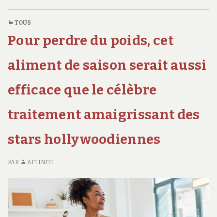
FÉRAUD,
grosse
LA
tête ?
TOUS
GROSSE
« Exigeant
Pour perdre du poids, cet
TÊTE ?
ou
« EXIGEANT
agacé
OU
aliment de saison serait aussi
parfois
AGACÉ
PARFOIS
mais… »
efficace que le célèbre
MAIS… »
traitement amaigrissant des
stars hollywoodiennes
PAR
AFFINITE