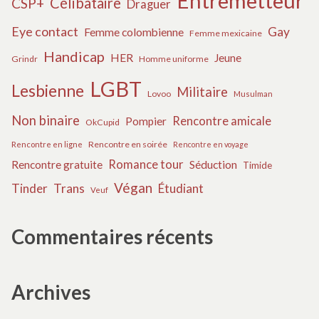
Entremetteur
Célibataire
CSP+
Draguer
Eye contact
Gay
Femme colombienne
Femme mexicaine
Handicap
HER
Jeune
Grindr
Homme uniforme
LGBT
Lesbienne
Militaire
Lovoo
Musulman
Non binaire
Rencontre amicale
Pompier
OkCupid
Rencontre en soirée
Rencontre en ligne
Rencontre en voyage
Romance tour
Rencontre gratuite
Séduction
Timide
Végan
Tinder
Trans
Étudiant
Veuf
Commentaires récents
Archives