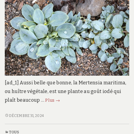
[ad_1] Aussi belle que bonne, la Mertensia maritima,
ou huître végétale, est une plante au goût iodé qui
Appréciée
plaît beaucoup …
Plus
→
des
chefs,
APPRÉCIÉE
DÉCEMBRE 31, 2024
DES
cette
CHEFS,
plante
TOUS