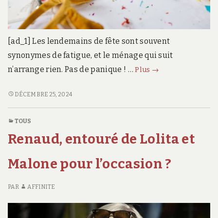
[ad_1] Les lendemains de fête sont souvent
synonymes de fatigue, et le ménage qui suit
comment
n’arrange rien. Pas de panique ! …
Plus
→
s’y
prendre sans
COMMENT
DÉCEMBRE 25, 2024
S’Y
y
PRENDRE SANS
passer
TOUS
Y
des
Renaud, entouré de Lolita et
PASSER
heures ?
DES
HEURES ?
Malone pour l’occasion ?
PAR
AFFINITE