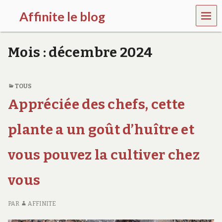
MEN
Affinite le blog
U
e
t
Mois :
décembre 2024
p
l
u
s
TOUS
s
Appréciée des chefs, cette
i
…
plante a un goût d’huître et
vous pouvez la cultiver chez
vous
PAR
AFFINITE