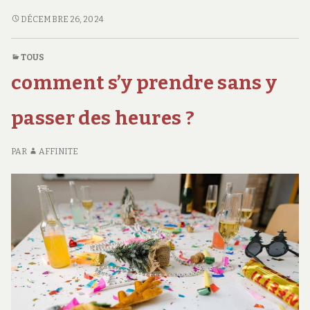
d’élégance
« UN
DÉCEMBRE 26, 2024
MANQUE
sans
D’ÉLÉGANCE
égal ! »
TOUS
SANS
comment s’y prendre sans y
ÉGAL ! »
passer des heures ?
PAR
AFFINITE