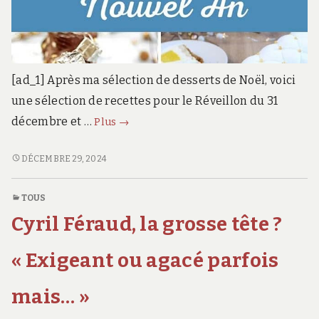
[ad_1] Après ma sélection de desserts de Noël, voici
une sélection de recettes pour le Réveillon du 31
Il
décembre et …
Plus
→
était
une
IL
DÉCEMBRE 29, 2024
ÉTAIT
fois
UNE
la
TOUS
FOIS
pâtisserie
Cyril Féraud, la grosse tête ?
LA
PÂTISSERIE
« Exigeant ou agacé parfois
mais… »