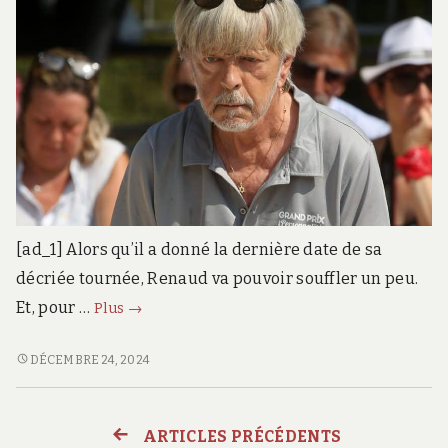
[ad_1] Alors qu’il a donné la dernière date de sa
décriée tournée, Renaud va pouvoir souffler un peu.
Renaud,
Et, pour …
Plus
→
entouré
de
RENAUD,
DÉCEMBRE 24, 2024
ENTOURÉ
Lolita
DE
et
LOLITA
Malone
ARTICLES PRÉCÉDENTS
Navigation
ET