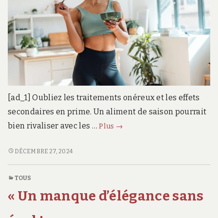
[ad_1] Oubliez les traitements onéreux et les effets
secondaires en prime. Un aliment de saison pourrait
Pour
bien rivaliser avec les …
Plus
→
perdre
du
POUR
DÉCEMBRE 27, 2024
PERDRE
poids,
DU
cet
TOUS
POIDS,
aliment
« Un manque d’élégance sans
CET
de
ALIMENT
saison
DE