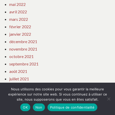
mai 2022
avril 2022
mars 2022
février 2022
janvier 2022
décembre 2021
novembre 2021
octobre 2021
septembre 2021
août 2021
juillet 2021
juin 2021
Nous utilisons des cookies pour vous garantir la meilleure
mai 2021
expérience sur notre site web. Si vous continuez à utiliser ce
site, nous supposerons que vous en êtes satisfait.
avril 2021
OK
Non
Politique de confidentialité
mars 2021