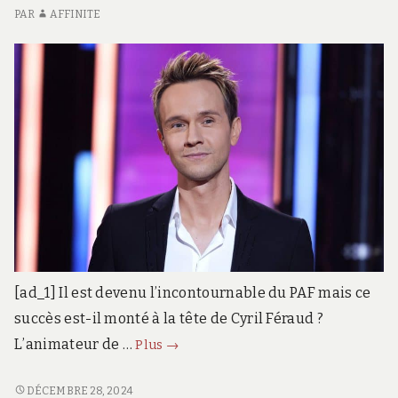
PAR
AFFINITE
[ad_1] Il est devenu l’incontournable du PAF mais ce
succès est-il monté à la tête de Cyril Féraud ?
Cyril
L’animateur de …
Plus
→
Féraud,
la
CYRIL
DÉCEMBRE 28, 2024