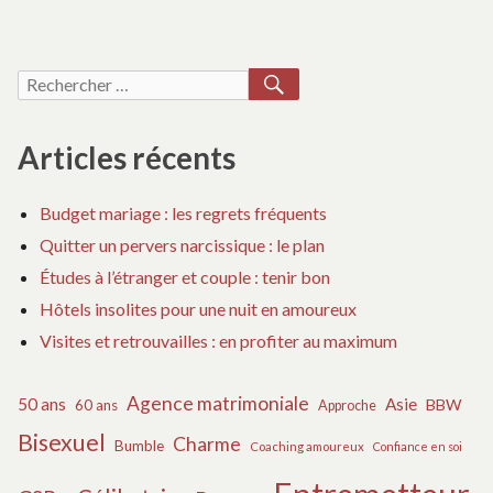
pour
MALONE
l’occasion ?
des
POUR
L’OCCASION ?
RECHERCHER
Recherche
articles
pour :
Articles récents
Budget mariage : les regrets fréquents
Quitter un pervers narcissique : le plan
Études à l’étranger et couple : tenir bon
Hôtels insolites pour une nuit en amoureux
Visites et retrouvailles : en profiter au maximum
Agence matrimoniale
50 ans
Asie
BBW
60 ans
Approche
Bisexuel
Charme
Bumble
Coaching amoureux
Confiance en soi