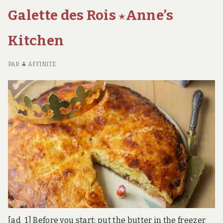
CETTE
a
Galette des Rois ⋆Anne’s
PLANTE
un
A
goût
UN
Kitchen
d’huître
GOÛT
D’HUÎTRE
et
PAR
AFFINITE
ET
vous
VOUS
pouvez
POUVEZ
la
LA
cultiver
CULTIVER
CHEZ
chez
VOUS
vous
[ad_1] Before you start: put the butter in the freezer