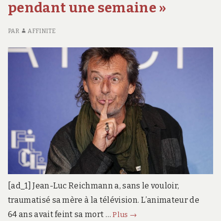
toute
POIDS
pendant une semaine »
l’année
TOUTE
L’ANNÉE
PAR
AFFINITE
[ad_1] Jean-Luc Reichmann a, sans le vouloir,
traumatisé sa mère à la télévision. L’animateur de
« Ma
64 ans avait feint sa mort …
Plus
→