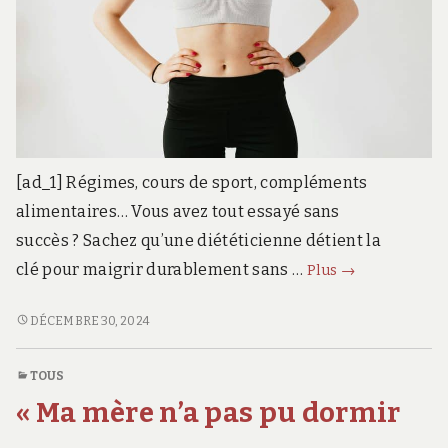
[ad_1] Régimes, cours de sport, compléments
alimentaires… Vous avez tout essayé sans
succès ? Sachez qu’une diététicienne détient la
L’astuce
clé pour maigrir durablement sans …
Plus
→
d’une
diététicienne
L’ASTUCE
DÉCEMBRE 30, 2024
D’UNE
pour
DIÉTÉTICIENNE
perdre
TOUS
POUR
du
« Ma mère n’a pas pu dormir
PERDRE
poids
DU