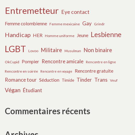
Entremetteur
Eye contact
Gay
Femme colombienne
Femme mexicaine
Grindr
Lesbienne
Handicap
HER
Jeune
Homme uniforme
LGBT
Militaire
Non binaire
Lovoo
Musulman
Rencontre amicale
Pompier
OkCupid
Rencontre en ligne
Rencontre gratuite
Rencontre en soirée
Rencontre en voyage
Tinder
Trans
Romance tour
Séduction
Timide
Veuf
Végan
Étudiant
Commentaires récents
Archives