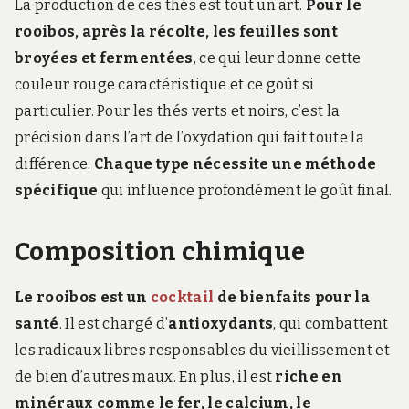
La production de ces thés est tout un art.
Pour le
rooibos, après la récolte, les feuilles sont
broyées et fermentées
, ce qui leur donne cette
couleur rouge caractéristique et ce goût si
particulier. Pour les thés verts et noirs, c’est la
précision dans l’art de l’oxydation qui fait toute la
différence.
Chaque type nécessite une méthode
spécifique
qui influence profondément le goût final.
Composition chimique
Le rooibos est un
cocktail
de bienfaits pour la
santé
. Il est chargé d’
antioxydants
, qui combattent
les radicaux libres responsables du vieillissement et
de bien d’autres maux. En plus, il est
riche en
minéraux comme le fer, le calcium, le