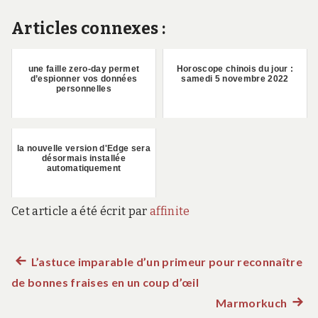
Articles connexes :
une faille zero-day permet
Horoscope chinois du jour :
d’espionner vos données
samedi 5 novembre 2022
personnelles
la nouvelle version d'Edge sera
désormais installée
automatiquement
Cet article a été écrit par
affinite
Article
L’astuce imparable d’un primeur pour reconnaître
Navigation
de bonnes fraises en un coup d’œil
précédent :
de
Marmorkuch
Artic