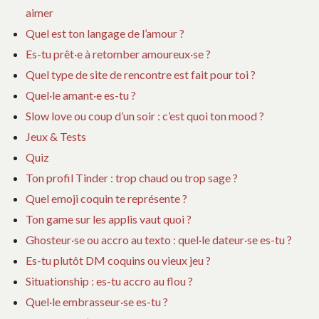
aimer
Quel est ton langage de l’amour ?
Es-tu prêt·e à retomber amoureux·se ?
Quel type de site de rencontre est fait pour toi ?
Quel·le amant·e es-tu ?
Slow love ou coup d’un soir : c’est quoi ton mood ?
Jeux & Tests
Quiz
Ton profil Tinder : trop chaud ou trop sage ?
Quel emoji coquin te représente ?
Ton game sur les applis vaut quoi ?
Ghosteur·se ou accro au texto : quel·le dateur·se es-tu ?
Es-tu plutôt DM coquins ou vieux jeu ?
Situationship : es-tu accro au flou ?
Quel·le embrasseur·se es-tu ?