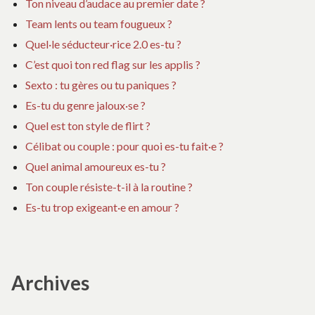
Ton niveau d’audace au premier date ?
Team lents ou team fougueux ?
Quel·le séducteur·rice 2.0 es-tu ?
C’est quoi ton red flag sur les applis ?
Sexto : tu gères ou tu paniques ?
Es-tu du genre jaloux·se ?
Quel est ton style de flirt ?
Célibat ou couple : pour quoi es-tu fait·e ?
Quel animal amoureux es-tu ?
Ton couple résiste-t-il à la routine ?
Es-tu trop exigeant·e en amour ?
Archives