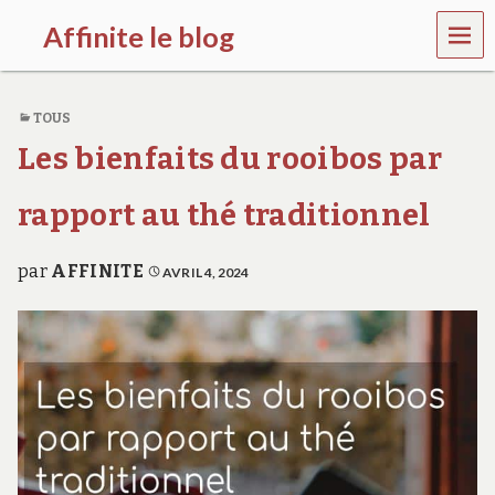
MEN
Affinite le blog
U
e
t
TOUS
p
l
Les bienfaits du rooibos par
u
s
s
rapport au thé traditionnel
i
…
par
AFFINITE
AVRIL 4, 2024