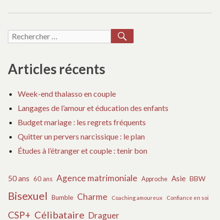
suiva
l’article
:
RECHERCHER
Recherche
pour :
Articles récents
Week-end thalasso en couple
Langages de l’amour et éducation des enfants
Budget mariage : les regrets fréquents
Quitter un pervers narcissique : le plan
Études à l’étranger et couple : tenir bon
Agence matrimoniale
50 ans
Asie
BBW
60 ans
Approche
Bisexuel
Charme
Bumble
Coaching amoureux
Confiance en soi
Célibataire
CSP+
Draguer