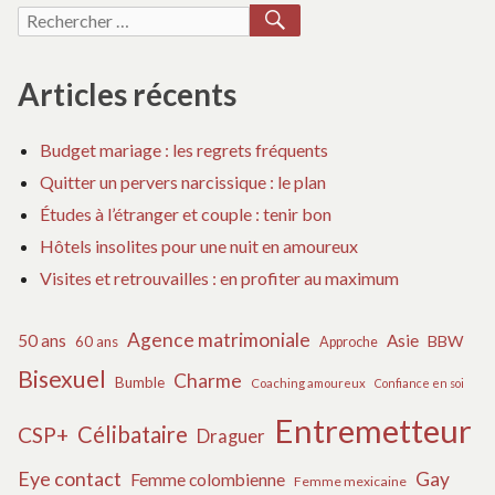
l’article
RECHERCHER
Recherche
pour :
Articles récents
Budget mariage : les regrets fréquents
Quitter un pervers narcissique : le plan
Études à l’étranger et couple : tenir bon
Hôtels insolites pour une nuit en amoureux
Visites et retrouvailles : en profiter au maximum
Agence matrimoniale
50 ans
Asie
BBW
60 ans
Approche
Bisexuel
Charme
Bumble
Coaching amoureux
Confiance en soi
Entremetteur
Célibataire
CSP+
Draguer
Eye contact
Gay
Femme colombienne
Femme mexicaine