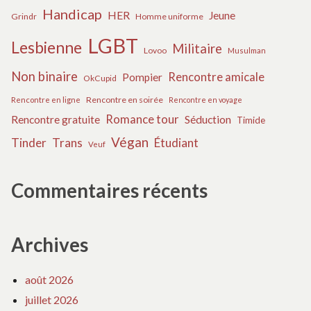
Handicap
HER
Jeune
Grindr
Homme uniforme
LGBT
Lesbienne
Militaire
Lovoo
Musulman
Non binaire
Rencontre amicale
Pompier
OkCupid
Rencontre en soirée
Rencontre en ligne
Rencontre en voyage
Romance tour
Rencontre gratuite
Séduction
Timide
Végan
Tinder
Trans
Étudiant
Veuf
Commentaires récents
Archives
août 2026
juillet 2026