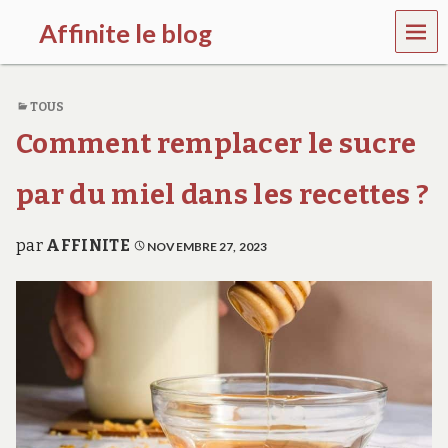
MEN
Affinite le blog
U
e
t
TOUS
p
l
Comment remplacer le sucre
u
s
s
par du miel dans les recettes ?
i
…
par
AFFINITE
NOVEMBRE 27, 2023