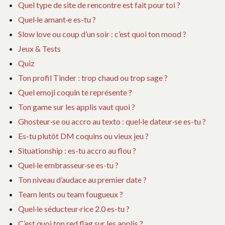
Quel type de site de rencontre est fait pour toi ?
Quel·le amant·e es-tu ?
Slow love ou coup d’un soir : c’est quoi ton mood ?
Jeux & Tests
Quiz
Ton profil Tinder : trop chaud ou trop sage ?
Quel emoji coquin te représente ?
Ton game sur les applis vaut quoi ?
Ghosteur·se ou accro au texto : quel·le dateur·se es-tu ?
Es-tu plutôt DM coquins ou vieux jeu ?
Situationship : es-tu accro au flou ?
Quel·le embrasseur·se es-tu ?
Ton niveau d’audace au premier date ?
Team lents ou team fougueux ?
Quel·le séducteur·rice 2.0 es-tu ?
C’est quoi ton red flag sur les applis ?