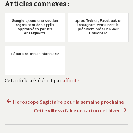
Articles connexes :
Google ajoute une section
après Twitter, Facebook et
regroupant des applis
Instagram censurent le
approuvées par les
président brésilien Jair
enseignants
Bolsonaro
Il était une fois la pâtisserie
Cet article a été écrit par
affinite
Article
Horoscope Sagittaire pour la semaine prochaine
Navigation
précédent :
Cette ville va faire un carton cet hiver
Artic
de
suiva
: