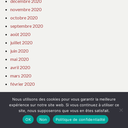
décembre 2020
novembre 2020
octobre 2020
septembre 2020
août 2020
juillet 2020
juin 2020
mai 2020
avril 2020
mars 2020
février 2020
Nous utilisons des cookies pour vous garantir la meilleure
Catégories
expérience sur notre site web. Si vous continuez à utiliser ce
site, nous supposerons que vous en êtes satisfait.
Accessoires et jouets
OK
Non
Politique de confidentialité
Agences matrimoniales