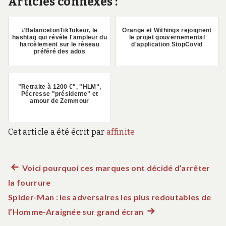
Articles connexes :
#BalancetonTikTokeur, le
Orange et Withings rejoignent
hashtag qui révèle l'ampleur du
le projet gouvernemental
harcèlement sur le réseau
d'application StopCovid
préféré des ados
"Retraite à 1200 €", "HLM",
Pécresse "présidente" et
amour de Zemmour
Cet article a été écrit par
affinite
Article
Voici pourquoi ces marques ont décidé d’arrêter
Navigation
la fourrure
précédent :
de
Spider-Man : les adversaires les plus redoutables de
l’Homme-Araignée sur grand écran
Article
l’article