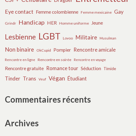
Eye contact
Gay
Femme colombienne
Femme mexicaine
Handicap
HER
Jeune
Grindr
Homme uniforme
LGBT
Lesbienne
Militaire
Lovoo
Musulman
Non binaire
Rencontre amicale
Pompier
OkCupid
Rencontre en soirée
Rencontre en ligne
Rencontre en voyage
Romance tour
Rencontre gratuite
Séduction
Timide
Végan
Tinder
Trans
Étudiant
Veuf
Commentaires récents
Archives