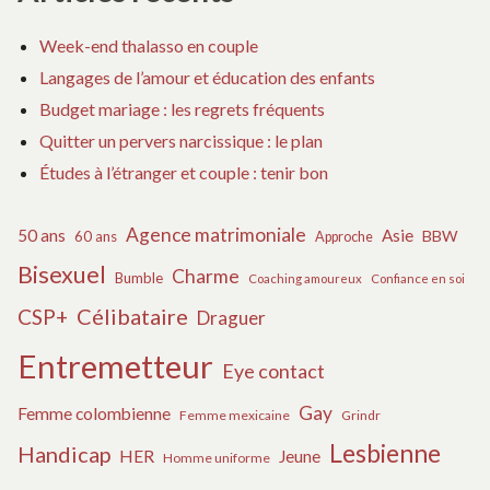
Week-end thalasso en couple
Langages de l’amour et éducation des enfants
Budget mariage : les regrets fréquents
Quitter un pervers narcissique : le plan
Études à l’étranger et couple : tenir bon
Agence matrimoniale
50 ans
Asie
BBW
60 ans
Approche
Bisexuel
Charme
Bumble
Coaching amoureux
Confiance en soi
Célibataire
CSP+
Draguer
Entremetteur
Eye contact
Gay
Femme colombienne
Femme mexicaine
Grindr
Lesbienne
Handicap
HER
Jeune
Homme uniforme