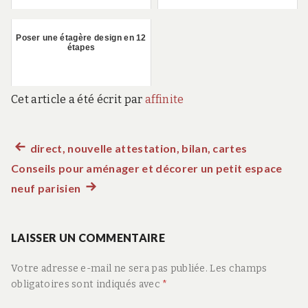
Poser une étagère design en 12
étapes
Cet article a été écrit par
affinite
Article
direct, nouvelle attestation, bilan, cartes
Navigation
Conseils pour aménager et décorer un petit espace
précédent :
de
neuf parisien
Article
suivant
l’article
:
LAISSER UN COMMENTAIRE
Votre adresse e-mail ne sera pas publiée.
Les champs
obligatoires sont indiqués avec
*