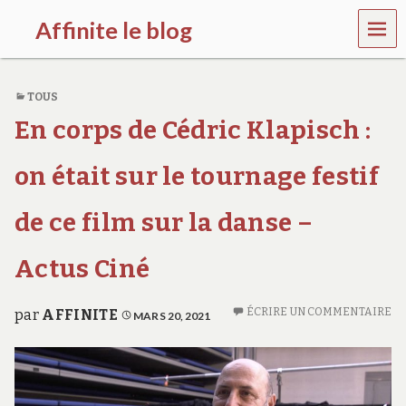
MEN
Affinite le blog
U
e
t
TOUS
p
l
En corps de Cédric Klapisch :
u
s
s
on était sur le tournage festif
i
…
de ce film sur la danse –
Actus Ciné
ÉCRIRE UN COMMENTAIRE
par
AFFINITE
MARS 20, 2021