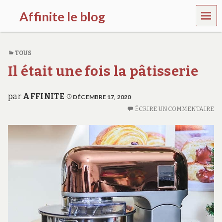
MEN
Affinite le blog
U
e
t
TOUS
p
l
Il était une fois la pâtisserie
u
s
s
par
AFFINITE
DÉCEMBRE 17, 2020
i
ÉCRIRE UN COMMENTAIRE
…