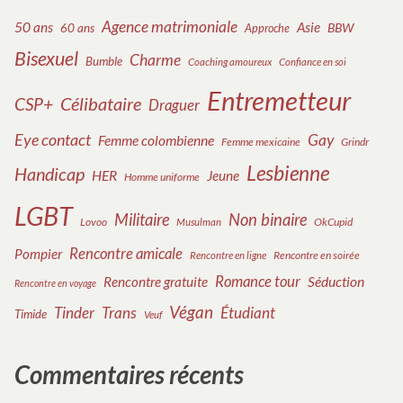
Agence matrimoniale
50 ans
Asie
BBW
60 ans
Approche
Bisexuel
Charme
Bumble
Coaching amoureux
Confiance en soi
Entremetteur
Célibataire
CSP+
Draguer
Eye contact
Gay
Femme colombienne
Femme mexicaine
Grindr
Lesbienne
Handicap
HER
Jeune
Homme uniforme
LGBT
Militaire
Non binaire
Lovoo
OkCupid
Musulman
Rencontre amicale
Pompier
Rencontre en soirée
Rencontre en ligne
Romance tour
Rencontre gratuite
Séduction
Rencontre en voyage
Végan
Tinder
Trans
Étudiant
Timide
Veuf
Commentaires récents