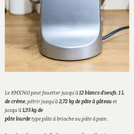
Le KMX760 peut fouetter jusqu’à
12 blancs d’oeufs
,
1 L
de crème
, pétrir jusqu’à
2,72 kg de pâte à gâteau
et
jusqu’à
1,35 kg de
pâte lourde
type pâte à brioche ou pâte à pain.