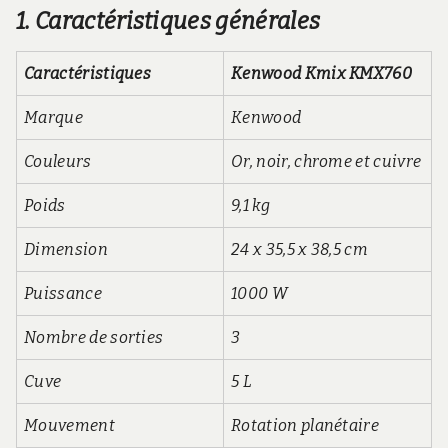
1. Caractéristiques générales
Caractéristiques
Kenwood Kmix KMX760
Marque
Kenwood
Couleurs
Or, noir, chrome et cuivre
Poids
9,1 kg
Dimension
24 x 35,5 x 38,5 cm
Puissance
1000 W
Nombre de sorties
3
Cuve
5 L
Mouvement
Rotation planétaire