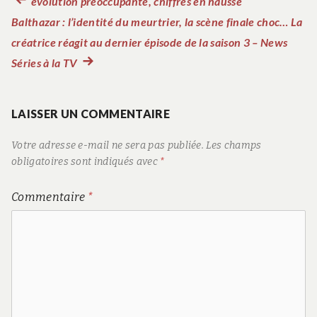
Article
évolution préoccupante, chiffres en hausse
Navigation
Balthazar : l’identité du meurtrier, la scène finale choc… La
précédent :
de
créatrice réagit au dernier épisode de la saison 3 – News
Séries à la TV
Article
l’article
suivant
:
LAISSER UN COMMENTAIRE
Votre adresse e-mail ne sera pas publiée.
Les champs
obligatoires sont indiqués avec
*
Commentaire
*