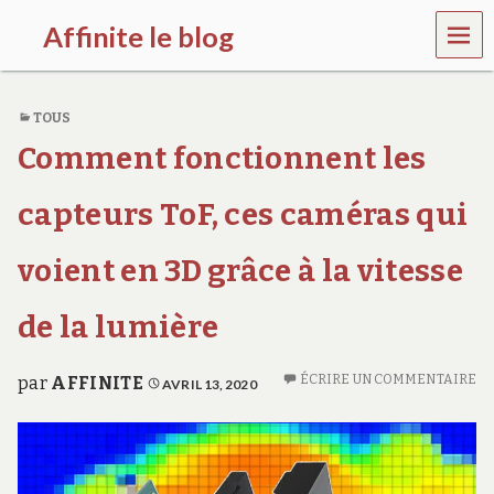
MEN
Affinite le blog
U
e
t
TOUS
p
l
Comment fonctionnent les
u
s
s
capteurs ToF, ces caméras qui
i
…
voient en 3D grâce à la vitesse
de la lumière
ÉCRIRE UN COMMENTAIRE
par
AFFINITE
AVRIL 13, 2020