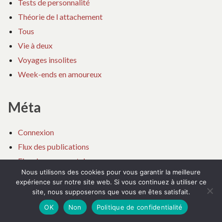
Tests de personnalité
Théorie de l attachement
Tous
Vie à deux
Voyages insolites
Week-ends en amoureux
Méta
Connexion
Flux des publications
Flux des commentaires
Nous utilisons des cookies pour vous garantir la meilleure
Site de WordPress-FR
expérience sur notre site web. Si vous continuez à utiliser ce
site, nous supposerons que vous en êtes satisfait.
info legal
OK
Non
Politique de confidentialité
Contactez nous