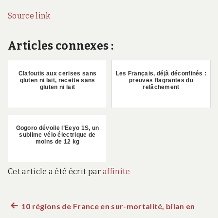
Source link
Articles connexes :
Clafoutis aux cerises sans
Les Français, déjà déconfinés :
gluten ni lait, recette sans
preuves flagrantes du
gluten ni lait
relâchement
Gogoro dévoile l’Eeyo 1S, un
sublime vélo électrique de
moins de 12 kg
Cet article a été écrit par
affinite
Article
10 régions de France en sur-mortalité, bilan en
Navigation