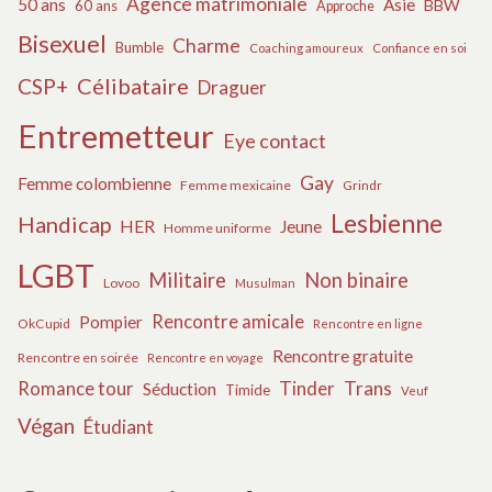
Agence matrimoniale
50 ans
Asie
BBW
60 ans
Approche
Bisexuel
Charme
Bumble
Coaching amoureux
Confiance en soi
Célibataire
CSP+
Draguer
Entremetteur
Eye contact
Gay
Femme colombienne
Femme mexicaine
Grindr
Lesbienne
Handicap
HER
Jeune
Homme uniforme
LGBT
Militaire
Non binaire
Lovoo
Musulman
Rencontre amicale
Pompier
OkCupid
Rencontre en ligne
Rencontre gratuite
Rencontre en soirée
Rencontre en voyage
Tinder
Trans
Romance tour
Séduction
Timide
Veuf
Végan
Étudiant