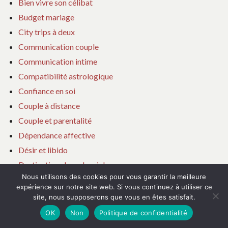
Bien vivre son célibat
Budget mariage
City trips à deux
Communication couple
Communication intime
Compatibilité astrologique
Confiance en soi
Couple à distance
Couple et parentalité
Dépendance affective
Désir et libido
Destinations lune de miel
Nous utilisons des cookies pour vous garantir la meilleure
Développement personnel
expérience sur notre site web. Si vous continuez à utiliser ce
Divorce
site, nous supposerons que vous en êtes satisfait.
Famille recomposée
OK
Non
Politique de confidentialité
Fiançailles