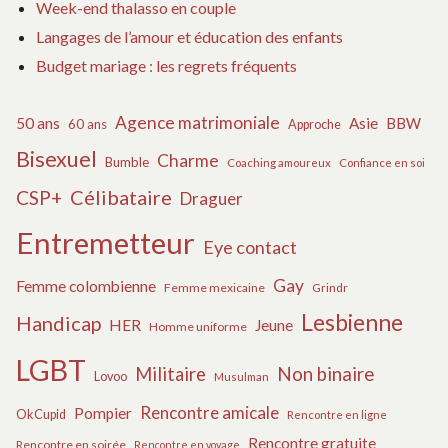
Week-end thalasso en couple
Langages de l’amour et éducation des enfants
Budget mariage : les regrets fréquents
Agence matrimoniale
50 ans
Asie
BBW
60 ans
Approche
Bisexuel
Charme
Bumble
Coaching amoureux
Confiance en soi
Célibataire
CSP+
Draguer
Entremetteur
Eye contact
Gay
Femme colombienne
Femme mexicaine
Grindr
Lesbienne
Handicap
HER
Jeune
Homme uniforme
LGBT
Militaire
Non binaire
Lovoo
Musulman
Rencontre amicale
Pompier
OkCupid
Rencontre en ligne
Rencontre gratuite
Rencontre en soirée
Rencontre en voyage