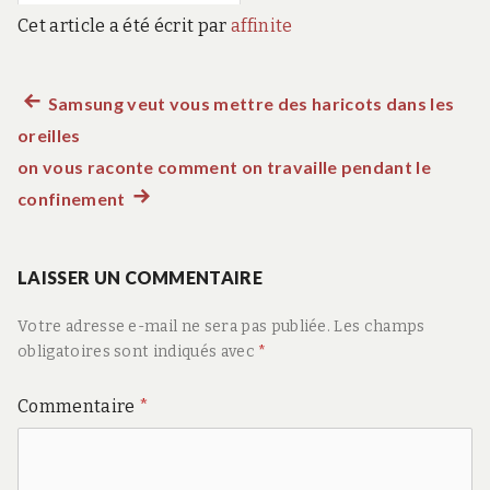
Cet article a été écrit par
affinite
Article
Samsung veut vous mettre des haricots dans les
Navigation
oreilles
précédent :
de
on vous raconte comment on travaille pendant le
confinement
Article
l’article
suivant
:
LAISSER UN COMMENTAIRE
Votre adresse e-mail ne sera pas publiée.
Les champs
obligatoires sont indiqués avec
*
Commentaire
*