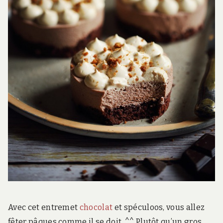
Avec cet entremet
chocolat
et spéculoos, vous allez
fêter pâques comme il se doit. ^^ Plutôt qu’un gros