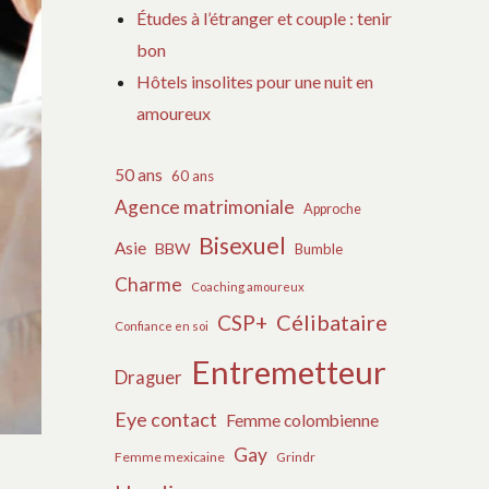
Études à l’étranger et couple : tenir
bon
Hôtels insolites pour une nuit en
amoureux
50 ans
60 ans
Agence matrimoniale
Approche
Bisexuel
Asie
BBW
Bumble
Charme
Coaching amoureux
Célibataire
CSP+
Confiance en soi
Entremetteur
Draguer
Eye contact
Femme colombienne
Gay
Femme mexicaine
Grindr