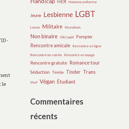
Handicap
HER
Homme uniforme
LGBT
Lesbienne
Jeune
Militaire
Lovoo
Musulman
Non binaire
Pompier
OkCupid
VID-
Rencontre amicale
Rencontre en ligne
Rencontre en soirée
Rencontre en voyage
Romance tour
Rencontre gratuite
Tinder
Trans
Séduction
Timide
ement
Végan
Étudiant
Veuf
 le
Commentaires
récents