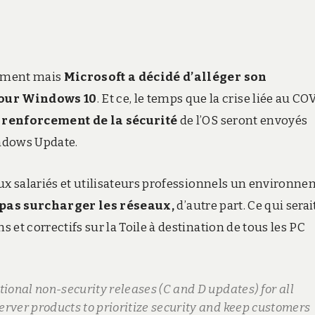
tement mais
Microsoft a décidé d’alléger son
pour Windows 10
. Et ce, le temps que la crise liée au CO
u renforcement de la sécurité
de l’OS seront envoyés
ndows Update.
aux salariés et utilisateurs professionnels un environn
pas surcharger les réseaux,
d’autre part.
Ce qui serait
et correctifs sur la Toile à destination de tous les PC
tional non-security releases (C and D updates) for all
rver products to prioritize security and keep customers