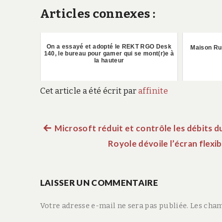
Articles connexes :
On a essayé et adopté le REKT RGO Desk
Maison Rus
140, le bureau pour gamer qui se mont(r)e à
la hauteur
Cet article a été écrit par
affinite
Article
Microsoft réduit et contrôle les débits du
Navigation
précédent :
Royole dévoile l’écran flexi
de
LAISSER UN COMMENTAIRE
l’article
Votre adresse e-mail ne sera pas publiée.
Les cham