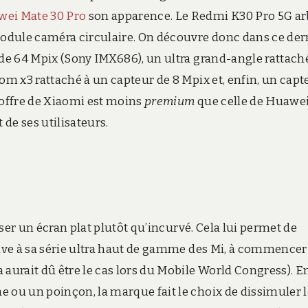
ei Mate 30 Pro
son apparence. Le Redmi K30 Pro 5G ar
odule caméra circulaire. On découvre donc dans ce der
 de 64 Mpix (Sony IMX686), un ultra grand-angle rattach
om x3 rattaché à un capteur de 8 Mpix et, enfin, un capt
offre de Xiaomi est moins
premium
que celle de Huawe
de ses utilisateurs.
liser un écran plat plutôt qu’incurvé. Cela lui permet de
tive à sa série ultra haut de gamme des Mi, à commencer
aurait dû être le cas lors du Mobile World Congress). E
 ou un poinçon, la marque fait le choix de dissimuler l