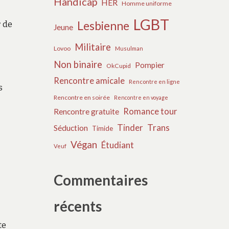
Handicap
HER
Homme uniforme
LGBT
r de
Lesbienne
Jeune
Militaire
Lovoo
Musulman
Non binaire
Pompier
OkCupid
Rencontre amicale
Rencontre en ligne
s
Rencontre en soirée
Rencontre en voyage
Romance tour
Rencontre gratuite
Tinder
Trans
Séduction
Timide
Végan
Étudiant
Veuf
Commentaires
récents
te