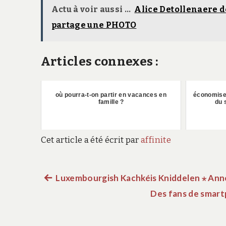
Actu à voir aussi ...
Alice Detollenaere d
partage une PHOTO
Articles connexes :
où pourra-t-on partir en vacances en
économisez
famille ?
du 
Cet article a été écrit par
affinite
Article
Luxembourgish Kachkéis Kniddelen ⋆ Ann
Navigation
précédent :
Des fans de smar
de