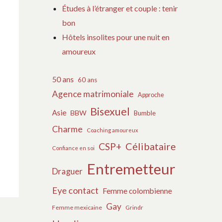
Études à l’étranger et couple : tenir
bon
Hôtels insolites pour une nuit en
amoureux
50 ans
60 ans
Agence matrimoniale
Approche
Bisexuel
Asie
BBW
Bumble
Charme
Coaching amoureux
Célibataire
CSP+
Confiance en soi
Entremetteur
Draguer
Eye contact
Femme colombienne
Gay
Femme mexicaine
Grindr