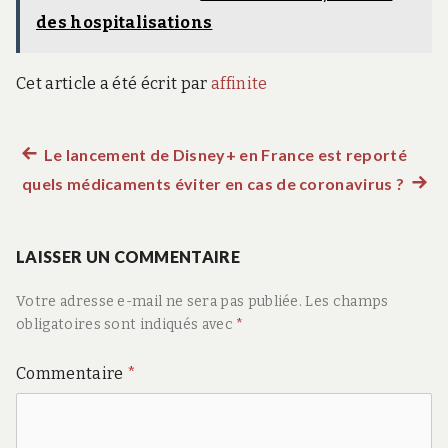
des hospitalisations
Cet article a été écrit par
affinite
Article
Le lancement de Disney+ en France est reporté
Navigation
quels médicaments éviter en cas de coronavirus ?
précédent :
Artic
de
suiva
:
LAISSER UN COMMENTAIRE
l’article
Votre adresse e-mail ne sera pas publiée.
Les champs
obligatoires sont indiqués avec
*
Commentaire
*