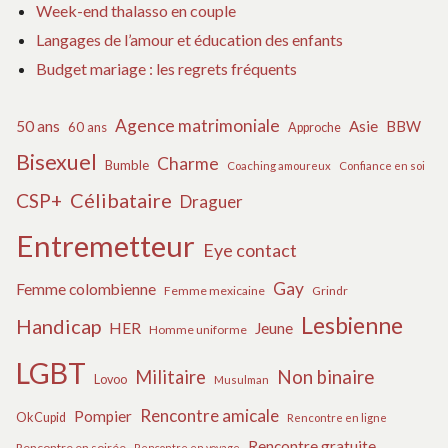
Week-end thalasso en couple
Langages de l’amour et éducation des enfants
Budget mariage : les regrets fréquents
Agence matrimoniale
50 ans
Asie
BBW
60 ans
Approche
Bisexuel
Charme
Bumble
Coaching amoureux
Confiance en soi
Célibataire
CSP+
Draguer
Entremetteur
Eye contact
Gay
Femme colombienne
Femme mexicaine
Grindr
Lesbienne
Handicap
HER
Jeune
Homme uniforme
LGBT
Militaire
Non binaire
Lovoo
Musulman
Rencontre amicale
Pompier
OkCupid
Rencontre en ligne
Rencontre gratuite
Rencontre en soirée
Rencontre en voyage