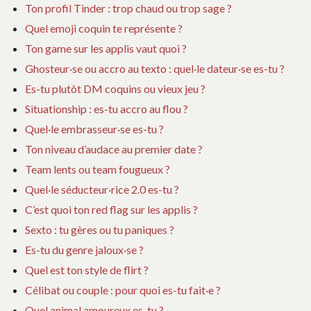
Ton profil Tinder : trop chaud ou trop sage ?
Quel emoji coquin te représente ?
Ton game sur les applis vaut quoi ?
Ghosteur·se ou accro au texto : quel·le dateur·se es-tu ?
Es-tu plutôt DM coquins ou vieux jeu ?
Situationship : es-tu accro au flou ?
Quel·le embrasseur·se es-tu ?
Ton niveau d’audace au premier date ?
Team lents ou team fougueux ?
Quel·le séducteur·rice 2.0 es-tu ?
C’est quoi ton red flag sur les applis ?
Sexto : tu gères ou tu paniques ?
Es-tu du genre jaloux·se ?
Quel est ton style de flirt ?
Célibat ou couple : pour quoi es-tu fait·e ?
Quel animal amoureux es-tu ?