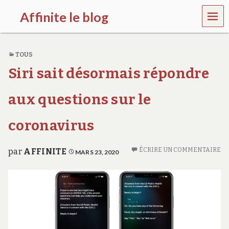
MEN
Affinite le blog
U
e
t
TOUS
p
l
Siri sait désormais répondre
u
s
s
aux questions sur le
i
…
coronavirus
ÉCRIRE UN COMMENTAIRE
par
AFFINITE
MARS 23, 2020