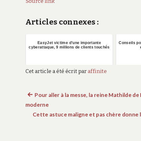
Source link
Articles connexes :
EasyJet victime d’une importante
Conseils po
cyberattaque, 9 millions de clients touchés
Cet article a été écrit par
affinite
Article
Pour aller à la messe, la reine Mathilde d
Navigation
moderne
précédent :
de
Cette astuce maligne et pas chère donne l’
l’article