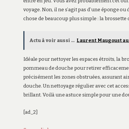
entre en jeu. Vous avez probablement cet outil
voyage. Non, il ne s’agit pas d’une éponge o
chose de beaucoup plus simple : la brossette 
Actu à voir aussi ...
Laurent Maugoust au c
Idéale pour nettoyer les espaces étroits, la br
pommeau de douche pour retirer efficacemen
précisément les zones obstruées, assurant ai
douche. Un nettoyage régulier avec cet acce
brillant. Voilà une astuce simple pour une d
[ad_2]