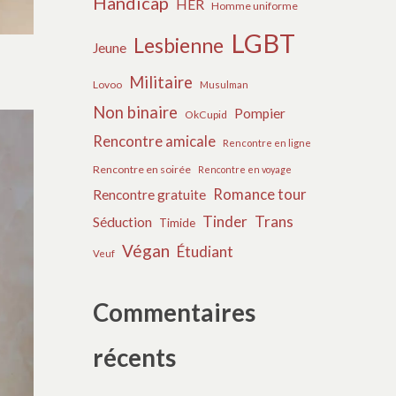
Handicap
HER
Homme uniforme
LGBT
Lesbienne
Jeune
Militaire
Lovoo
Musulman
Non binaire
Pompier
OkCupid
Rencontre amicale
Rencontre en ligne
Rencontre en soirée
Rencontre en voyage
Romance tour
Rencontre gratuite
Tinder
Trans
Séduction
Timide
Végan
Étudiant
Veuf
Commentaires
récents