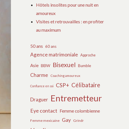
Hôtels insolites pour une nuit en
amoureux
Visites et retrouvailles : en profiter
au maximum
50 ans
60 ans
Agence matrimoniale
Approche
Bisexuel
Asie
BBW
Bumble
Charme
Coaching amoureux
Célibataire
CSP+
Confiance en soi
Entremetteur
Draguer
Eye contact
Femme colombienne
Gay
Femme mexicaine
Grindr