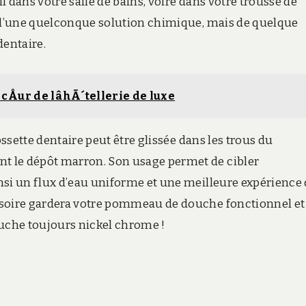
 dans votre salle de bains, voire dans votre trousse de
u d’une quelconque solution chimique, mais de quelque
dentaire.
Åur de lâhÃ´tellerie de luxe
ossette dentaire peut être glissée dans les trous du
t le dépôt marron. Son usage permet de cibler
nsi un flux d’eau uniforme et une meilleure expérience
ssoire gardera votre pommeau de douche fonctionnel et
ouche toujours nickel chrome !