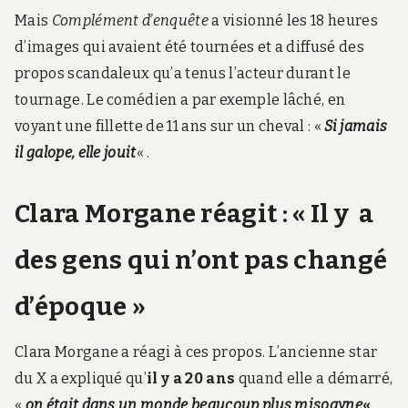
Mais
Complément d’enquête
a visionné les 18 heures
d’images qui avaient été tournées et a diffusé des
propos scandaleux qu’a tenus l’acteur durant le
tournage. Le comédien a par exemple lâché, en
voyant une fillette de 11 ans sur un cheval : «
Si jamais
il galope, elle jouit
« .
Clara Morgane réagit : « Il y a
des gens qui n’ont pas changé
d’époque »
Clara Morgane a réagi à ces propos. L’ancienne star
du X a expliqué qu’
il y a 20 ans
quand elle a démarré,
«
on était dans un monde beaucoup plus misogyne
«
.