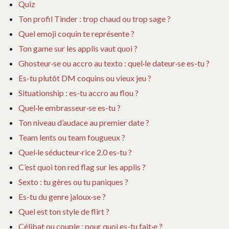
Quiz
Ton profil Tinder : trop chaud ou trop sage ?
Quel emoji coquin te représente ?
Ton game sur les applis vaut quoi ?
Ghosteur·se ou accro au texto : quel·le dateur·se es-tu ?
Es-tu plutôt DM coquins ou vieux jeu ?
Situationship : es-tu accro au flou ?
Quel·le embrasseur·se es-tu ?
Ton niveau d’audace au premier date ?
Team lents ou team fougueux ?
Quel·le séducteur·rice 2.0 es-tu ?
C’est quoi ton red flag sur les applis ?
Sexto : tu gères ou tu paniques ?
Es-tu du genre jaloux·se ?
Quel est ton style de flirt ?
Célibat ou couple : pour quoi es-tu fait·e ?