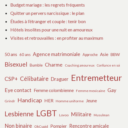
Budget mariage : les regrets fréquents
Quitter un pervers narcissique : le plan
Études à l’étranger et couple : tenir bon
Hôtels insolites pour une nuit en amoureux
Visites et retrouvailles : en profiter au maximum
Agence matrimoniale
50 ans
Asie
BBW
60 ans
Approche
Bisexuel
Charme
Bumble
Coaching amoureux
Confiance en soi
Entremetteur
Célibataire
CSP+
Draguer
Eye contact
Gay
Femme colombienne
Femme mexicaine
Handicap
HER
Jeune
Grindr
Homme uniforme
LGBT
Lesbienne
Militaire
Lovoo
Musulman
Non binaire
Rencontre amicale
Pompier
OkCupid