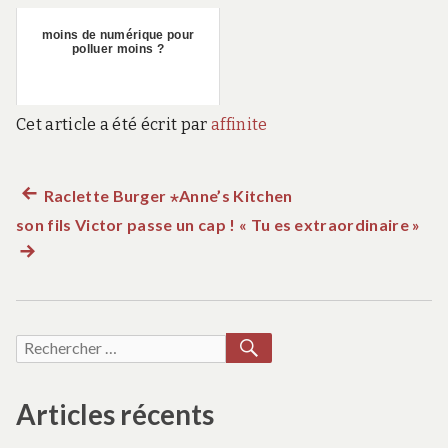
moins de numérique pour
polluer moins ?
Cet article a été écrit par
affinite
Article
Raclette Burger ⋆Anne’s Kitchen
Navigation
son fils Victor passe un cap ! « Tu es extraordinaire »
précédent :
Art
de
sui
:
l’article
RECHERCHER
Recherche
pour :
Articles récents