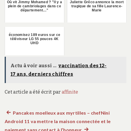
Où vit Jimmy Mohamed ? "Il y a
Juliette Gréco annonce la mort
plein de cambriolages dans ce
tragique de sa fille Laurence-
département…"
Marie
économisez 189 euros sur ce
téléviseur LG 55 pouces 4K
UHD
Actu à voir aussi ...
vaccination des 12-
17 ans, derniers chiffres
Cet article a été écrit par
affinite
Article
Pancakes moelleux aux myrtilles – chefNini
Navigation
Android 11 va mettre la maison connectée et le
précédent :
de
paiement sans contact à l’honneur
Article