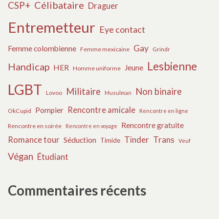
Célibataire
CSP+
Draguer
Entremetteur
Eye contact
Gay
Femme colombienne
Femme mexicaine
Grindr
Lesbienne
Handicap
HER
Jeune
Homme uniforme
LGBT
Militaire
Non binaire
Lovoo
Musulman
Rencontre amicale
Pompier
OkCupid
Rencontre en ligne
Rencontre gratuite
Rencontre en soirée
Rencontre en voyage
Tinder
Trans
Romance tour
Séduction
Timide
Veuf
Végan
Étudiant
Commentaires récents