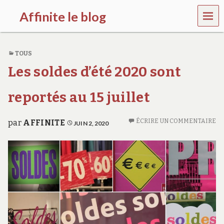
MEN
Affinite le blog
U
e
t
TOUS
p
l
Les soldes d’été 2020 sont
u
s
s
reportés au 15 juillet
i
…
ÉCRIRE UN COMMENTAIRE
par
AFFINITE
JUIN 2, 2020