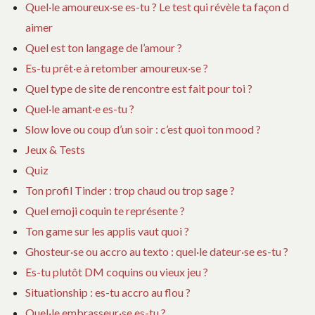
Quel·le amoureux·se es-tu ? Le test qui révèle ta façon d
aimer
Quel est ton langage de l’amour ?
Es-tu prêt·e à retomber amoureux·se ?
Quel type de site de rencontre est fait pour toi ?
Quel·le amant·e es-tu ?
Slow love ou coup d’un soir : c’est quoi ton mood ?
Jeux & Tests
Quiz
Ton profil Tinder : trop chaud ou trop sage ?
Quel emoji coquin te représente ?
Ton game sur les applis vaut quoi ?
Ghosteur·se ou accro au texto : quel·le dateur·se es-tu ?
Es-tu plutôt DM coquins ou vieux jeu ?
Situationship : es-tu accro au flou ?
Quel·le embrasseur·se es-tu ?