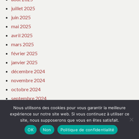
juillet 2025
juin 2025
mai 2025
avril 2025
mars 2025
février 2025
janvier 2025
décembre 2024
novembre 2024
octobre 2024
septembre 2024
août 2024
Nous utilisons des cookies pour vous garantir la meilleure
expérience sur notre site web. Si vous continuez à utiliser ce
juillet 2024
site, nous supposerons que vous en êtes satisfait.
juin 2024
OK
Non
Politique de confidentialité
avril 2024