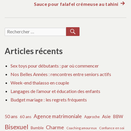
précédent :
Sauce pour falafel crémeuse au tahini
Artic
de
suiva
:
l’article
RECHERCHER
Recherche
pour :
Articles récents
Sex toys pour débutants : par où commencer
Nos Belles Années : rencontres entre seniors actifs
Week-end thalasso en couple
Langages de l’amour et éducation des enfants
Budget mariage : les regrets fréquents
Agence matrimoniale
50 ans
Asie
BBW
60 ans
Approche
Bisexuel
Charme
Bumble
Coaching amoureux
Confiance en soi