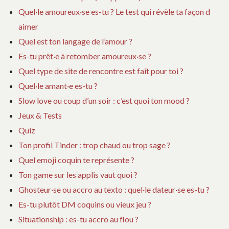
Quel·le amoureux·se es-tu ? Le test qui révèle ta façon d
aimer
Quel est ton langage de l’amour ?
Es-tu prêt·e à retomber amoureux·se ?
Quel type de site de rencontre est fait pour toi ?
Quel·le amant·e es-tu ?
Slow love ou coup d’un soir : c’est quoi ton mood ?
Jeux & Tests
Quiz
Ton profil Tinder : trop chaud ou trop sage ?
Quel emoji coquin te représente ?
Ton game sur les applis vaut quoi ?
Ghosteur·se ou accro au texto : quel·le dateur·se es-tu ?
Es-tu plutôt DM coquins ou vieux jeu ?
Situationship : es-tu accro au flou ?