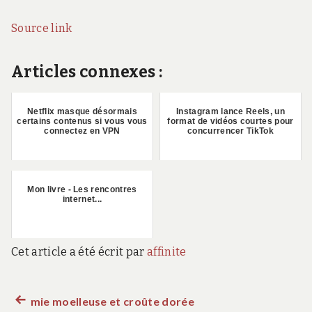
Source link
Articles connexes :
Netflix masque désormais
Instagram lance Reels, un
certains contenus si vous vous
format de vidéos courtes pour
connectez en VPN
concurrencer TikTok
Mon livre - Les rencontres
internet...
Cet article a été écrit par
affinite
Article
mie moelleuse et croûte dorée
Navigation