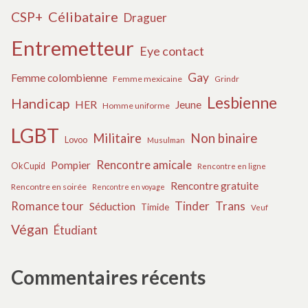
Célibataire
CSP+
Draguer
Entremetteur
Eye contact
Gay
Femme colombienne
Femme mexicaine
Grindr
Lesbienne
Handicap
HER
Jeune
Homme uniforme
LGBT
Militaire
Non binaire
Lovoo
Musulman
Rencontre amicale
Pompier
OkCupid
Rencontre en ligne
Rencontre gratuite
Rencontre en soirée
Rencontre en voyage
Tinder
Trans
Romance tour
Séduction
Timide
Veuf
Végan
Étudiant
Commentaires récents