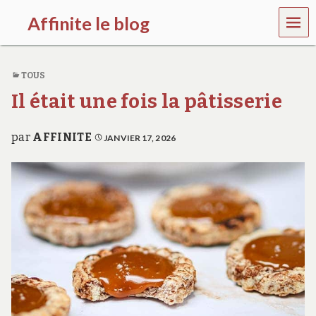
MEN
Affinite le blog
U
e
t
TOUS
p
l
Il était une fois la pâtisserie
u
s
s
par
AFFINITE
JANVIER 17, 2026
i
…