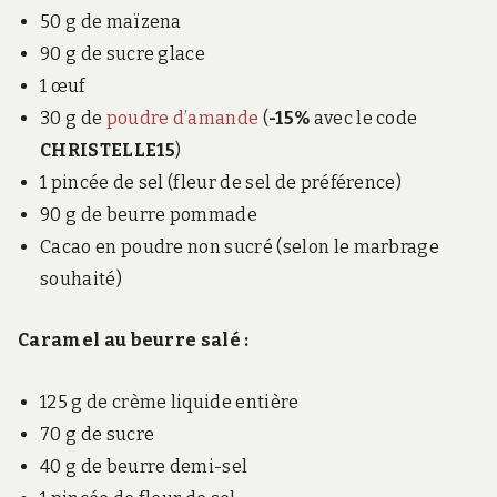
50 g de maïzena
90 g de sucre glace
1 œuf
30 g de
poudre d’amande
(
-15%
avec le code
CHRISTELLE15
)
1 pincée de sel (fleur de sel de préférence)
90 g de beurre pommade
Cacao en poudre non sucré (selon le marbrage
souhaité)
Caramel au beurre salé :
125 g de crème liquide entière
70 g de sucre
40 g de beurre demi-sel