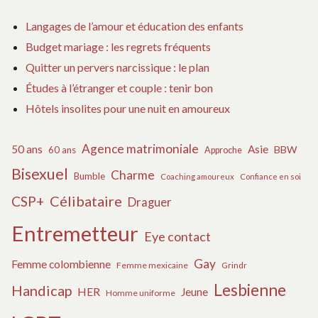
Langages de l’amour et éducation des enfants
Budget mariage : les regrets fréquents
Quitter un pervers narcissique : le plan
Études à l’étranger et couple : tenir bon
Hôtels insolites pour une nuit en amoureux
Agence matrimoniale
50 ans
Asie
BBW
60 ans
Approche
Bisexuel
Charme
Bumble
Coaching amoureux
Confiance en soi
Célibataire
CSP+
Draguer
Entremetteur
Eye contact
Gay
Femme colombienne
Femme mexicaine
Grindr
Lesbienne
Handicap
HER
Jeune
Homme uniforme