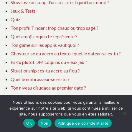
Slow love ou coup d’un soir : c’est quoi ton mood ?
Jeux & Tests
Quiz
Ton profil Tinder : trop chaud ou trop sage ?
Quel emoji coquin te représente ?
Ton game sur les applis vaut quoi ?
Ghosteur·se ou accro au texto : quel·le dateur·se es-tu ?
Es-tu plutôt DM coquins ou vieux jeu ?
Situationship : es-tu accro au flou ?
Quel·le embrasseur·se es-tu ?
Ton niveau d’audace au premier date ?
Team lents ou team fougueux ?
Nous utilisons des cookies pour vous garantir la meilleure
Quel·le séducteur·rice 2.0 es-tu ?
expérience sur notre site web. Si vous continuez à utiliser ce
C’est quoi ton red flag sur les applis ?
site, nous supposerons que vous en êtes satisfait.
Sexto : tu gères ou tu paniques ?
OK
Non
Politique de confidentialité
Es-tu du genre jaloux·se ?