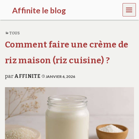
MEN
Affinite le blog
U
e
t
TOUS
p
l
Comment faire une crème de
u
s
s
riz maison (riz cuisine) ?
i
…
par
AFFINITE
JANVIER 6, 2026