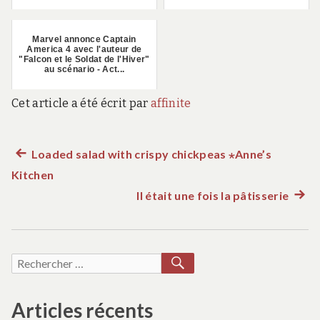
Marvel annonce Captain
America 4 avec l'auteur de
"Falcon et le Soldat de l'Hiver"
au scénario - Act...
Cet article a été écrit par
affinite
Article
Loaded salad with crispy chickpeas ⋆Anne’s
Navigation
Kitchen
précédent :
de
Il était une fois la pâtisserie
Artic
suiva
l’article
:
RECHERCHER
Recherche
pour :
Articles récents