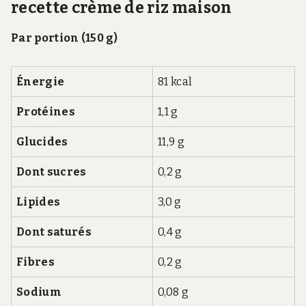
recette crème de riz maison
Par portion (150 g)
Énergie
81 kcal
Protéines
1,1 g
Glucides
11,9 g
Dont sucres
0,2 g
Lipides
3,0 g
Dont saturés
0,4 g
Fibres
0,2 g
Sodium
0,08 g