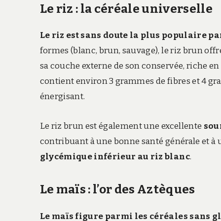
Le riz : la céréale universelle
Le riz est sans doute la plus populaire p
formes (blanc, brun, sauvage), le riz brun off
sa couche externe de son conservée, riche en
contient environ 3 grammes de fibres et 4 gra
énergisant.
Le riz brun est également une excellente
sou
contribuant à une bonne santé générale et à 
glycémique inférieur au riz blanc
.​
Le maïs : l’or des Aztèques
Le maïs figure parmi les céréales sans glu