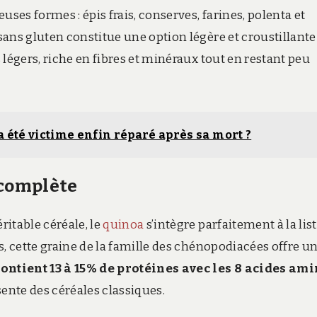
es formes : épis frais, conserves, farines, polenta et
ans gluten constitue une option légère et croustillante
légers, riche en fibres et minéraux tout en restant peu
 a été victime enfin réparé après sa mort ?
 complète
itable céréale, le
quinoa
s’intègre parfaitement à la lis
s, cette graine de la famille des chénopodiacées offre u
ontient 13 à 15% de protéines avec les 8 acides am
ente des céréales classiques.