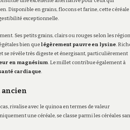
 constitue une excellente alternative pour ceux qui
n. Disponible en grains, flocons et farine, cette céréale
estibilité exceptionnelle.
ment. Ses petits grains, clairs ou rouges selon les région
égétales bien que
légèrement pauvre en lysine
. Rich
let se révèle très digeste et énergisant, particulièrement
eur en magnésium
. Le millet contribue également à
 santé cardiaque
.​
t ancien
ncas, rivalise avec le quinoa en termes de valeur
taniquement une céréale, se classe parmi les céréales sa