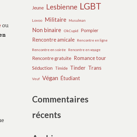
LGBT
Lesbienne
Jeune
Militaire
Lovoo
Musulman
e
ou
Non binaire
Pompier
OkCupid
ten
Rencontre amicale
Rencontre en ligne
Rencontre en soirée
Rencontre en voyage
Romance tour
Rencontre gratuite
Tinder
Trans
Séduction
Timide
Végan
Étudiant
Veuf
Commentaires
récents
ue