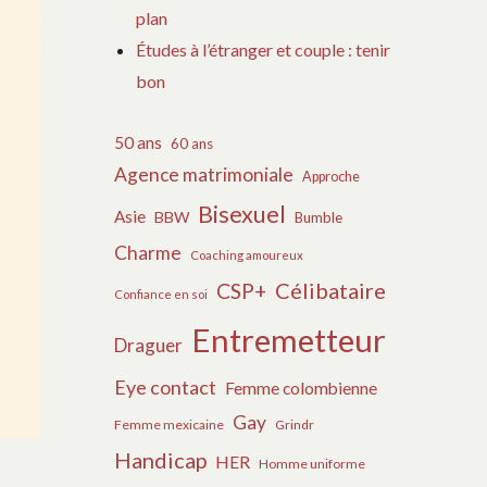
plan
Études à l’étranger et couple : tenir
bon
50 ans
60 ans
Agence matrimoniale
Approche
Bisexuel
Asie
BBW
Bumble
Charme
Coaching amoureux
Célibataire
CSP+
Confiance en soi
Entremetteur
Draguer
Eye contact
Femme colombienne
Gay
Femme mexicaine
Grindr
Handicap
HER
Homme uniforme