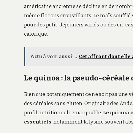
américaine ancienne se décline en de nombreus
même flocons croustillants. Le maïs soufflé s
pour des petit-déjeuners variés ou des en-cas 
calorique.​
Actu à voir aussi ...
Cet affront dont elle
Le quinoa : la pseudo-céréale
Bien que botaniquement ce ne soit pas une vér
des céréales sans gluten. Originaire des Ande
profil nutritionnel remarquable.
Le quinoa c
essentiels
, notamment la lysine souvent abs