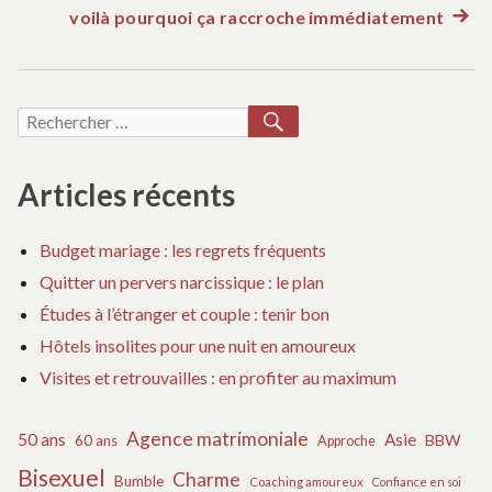
précédent :
voilà pourquoi ça raccroche immédiatement
Artic
de
suiva
:
l’article
RECHERCHER
Recherche
pour :
Articles récents
Budget mariage : les regrets fréquents
Quitter un pervers narcissique : le plan
Études à l’étranger et couple : tenir bon
Hôtels insolites pour une nuit en amoureux
Visites et retrouvailles : en profiter au maximum
Agence matrimoniale
50 ans
Asie
BBW
60 ans
Approche
Bisexuel
Charme
Bumble
Coaching amoureux
Confiance en soi