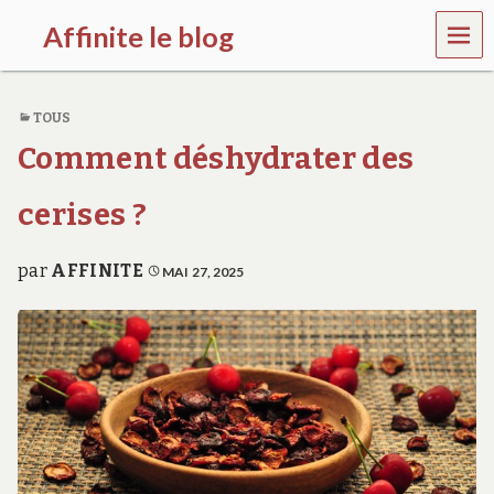
MEN
Affinite le blog
U
e
t
TOUS
p
l
Comment déshydrater des
u
s
s
cerises ?
i
…
par
AFFINITE
MAI 27, 2025