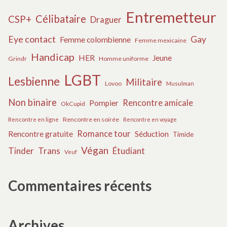
Entremetteur
Célibataire
CSP+
Draguer
Eye contact
Gay
Femme colombienne
Femme mexicaine
Handicap
HER
Jeune
Grindr
Homme uniforme
LGBT
Lesbienne
Militaire
Lovoo
Musulman
Non binaire
Rencontre amicale
Pompier
OkCupid
Rencontre en soirée
Rencontre en ligne
Rencontre en voyage
Romance tour
Rencontre gratuite
Séduction
Timide
Végan
Tinder
Trans
Étudiant
Veuf
Commentaires récents
Archives