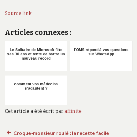
Source link
Articles connexes :
Le Solitaire de Microsoft fête
l'OMS répond à vos questions
ses 30 ans et tente de battre un
sur WhatsApp
nouveau record
comment vos médecins
s'adaptent ?
Cet article a été écrit par
affinite
Article
Croque-monsieur roulé : la recette facile
Navigation