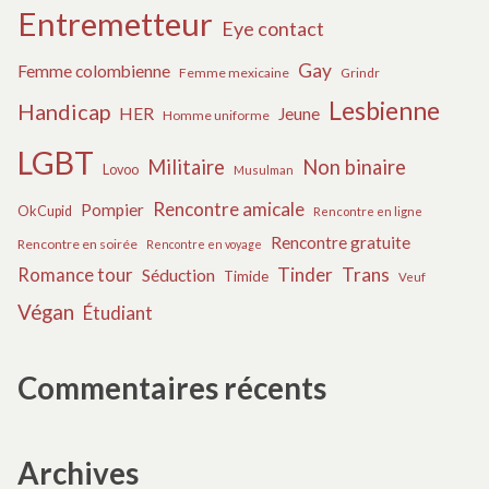
Entremetteur
Eye contact
Gay
Femme colombienne
Femme mexicaine
Grindr
Lesbienne
Handicap
HER
Jeune
Homme uniforme
LGBT
Militaire
Non binaire
Lovoo
Musulman
Rencontre amicale
Pompier
OkCupid
Rencontre en ligne
Rencontre gratuite
Rencontre en soirée
Rencontre en voyage
Tinder
Trans
Romance tour
Séduction
Timide
Veuf
Végan
Étudiant
Commentaires récents
Archives