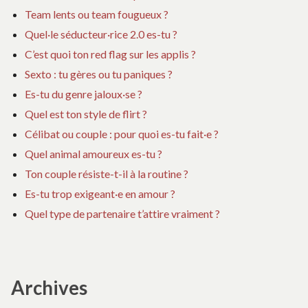
Team lents ou team fougueux ?
Quel·le séducteur·rice 2.0 es-tu ?
C’est quoi ton red flag sur les applis ?
Sexto : tu gères ou tu paniques ?
Es-tu du genre jaloux·se ?
Quel est ton style de flirt ?
Célibat ou couple : pour quoi es-tu fait·e ?
Quel animal amoureux es-tu ?
Ton couple résiste-t-il à la routine ?
Es-tu trop exigeant·e en amour ?
Quel type de partenaire t’attire vraiment ?
Archives