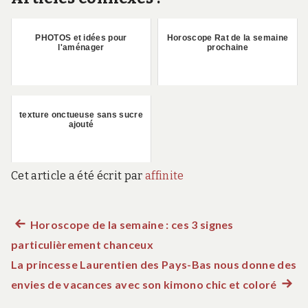
PHOTOS et idées pour
Horoscope Rat de la semaine
l'aménager
prochaine
texture onctueuse sans sucre
ajouté
Cet article a été écrit par
affinite
Article
Horoscope de la semaine : ces 3 signes
Navigation
particulièrement chanceux
précédent :
de
La princesse Laurentien des Pays-Bas nous donne des
envies de vacances avec son kimono chic et coloré
Articl
l’article
suiva