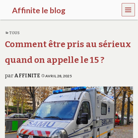
MEN
Affinite le blog
U
e
t
TOUS
p
l
Comment être pris au sérieux
u
s
s
quand on appelle le 15 ?
i
…
par
AFFINITE
AVRIL 28, 2025