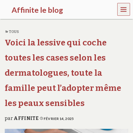
MEN
Affinite le blog
U
e
t
TOUS
p
l
Voici la lessive qui coche
u
s
s
toutes les cases selon les
i
…
dermatologues, toute la
famille peut l’adopter même
les peaux sensibles
par
AFFINITE
FÉVRIER 14, 2025