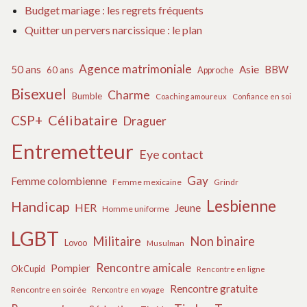
Budget mariage : les regrets fréquents
Quitter un pervers narcissique : le plan
Agence matrimoniale
50 ans
Asie
BBW
60 ans
Approche
Bisexuel
Charme
Bumble
Coaching amoureux
Confiance en soi
Célibataire
CSP+
Draguer
Entremetteur
Eye contact
Gay
Femme colombienne
Femme mexicaine
Grindr
Lesbienne
Handicap
HER
Jeune
Homme uniforme
LGBT
Militaire
Non binaire
Lovoo
Musulman
Rencontre amicale
Pompier
OkCupid
Rencontre en ligne
Rencontre gratuite
Rencontre en soirée
Rencontre en voyage