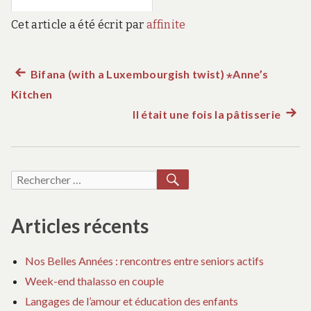
Cet article a été écrit par
affinite
Article
Bifana (with a Luxembourgish twist) ⋆Anne’s
Navigation
Kitchen
précédent :
de
Il était une fois la pâtisserie
Artic
suiva
l’article
:
RECHERCHER
Recherche
pour :
Articles récents
Nos Belles Années : rencontres entre seniors actifs
Week-end thalasso en couple
Langages de l’amour et éducation des enfants