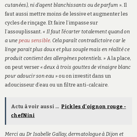
cutanées), ni d’agent blanchissants ou de parfum ».
Il
faut aussi mettre moins de lessive et augmenter les
cycles de rinçage. Et faire l’impasse sur
l’assouplissant.
« Il faut l’écarter totalement quand on
a une
peau sensible
. Cela paraît contradictoire car le
linge parait plus doux et plus souple mais en réalité ce
produit contient des allergènes potentiels. »
A la place,
on peut verser
« deux à trois gouttes de vinaigre blanc
pour adoucir son eau »
ou on investit dans un
adoucisseur d’eau ou un filtre anti-calcaire.
Actu à voir aussi ...
Pickles d'oignon rouge -
chefNini
Merci au Dr Isabelle Gallay, dermatologue à Dijon et