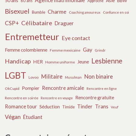
Agence matrimoniale
50 ans
Asie
BBW
60 ans
Approche
Bisexuel
Charme
Bumble
Coaching amoureux
Confiance en soi
Célibataire
CSP+
Draguer
Entremetteur
Eye contact
Gay
Femme colombienne
Femme mexicaine
Grindr
Lesbienne
Handicap
HER
Jeune
Homme uniforme
LGBT
Militaire
Non binaire
Lovoo
Musulman
Rencontre amicale
Pompier
OkCupid
Rencontre en ligne
Rencontre gratuite
Rencontre en soirée
Rencontre en voyage
Tinder
Trans
Romance tour
Séduction
Timide
Veuf
Végan
Étudiant