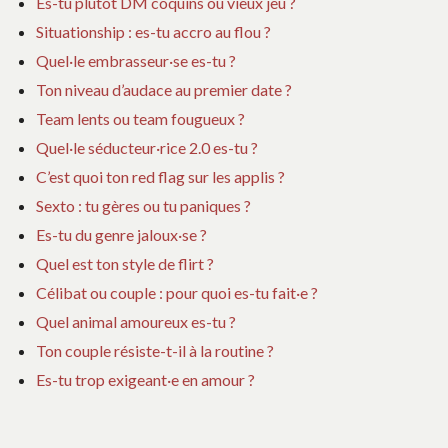
Es-tu plutôt DM coquins ou vieux jeu ?
Situationship : es-tu accro au flou ?
Quel·le embrasseur·se es-tu ?
Ton niveau d’audace au premier date ?
Team lents ou team fougueux ?
Quel·le séducteur·rice 2.0 es-tu ?
C’est quoi ton red flag sur les applis ?
Sexto : tu gères ou tu paniques ?
Es-tu du genre jaloux·se ?
Quel est ton style de flirt ?
Célibat ou couple : pour quoi es-tu fait·e ?
Quel animal amoureux es-tu ?
Ton couple résiste-t-il à la routine ?
Es-tu trop exigeant·e en amour ?