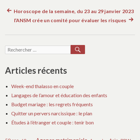
Article
Horoscope de la semaine, du 23 au 29 janvier 2023
Navigation
précédent :
l’ANSM crée un comité pour évaluer les risques
Artic
de
suiva
:
l’article
RECHERCHER
Recherche
pour :
Articles récents
Week-end thalasso en couple
Langages de l’amour et éducation des enfants
Budget mariage : les regrets fréquents
Quitter un pervers narcissique : le plan
Études à l’étranger et couple : tenir bon