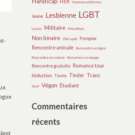
Handicap
HER
Homme uniforme
LGBT
Lesbienne
Jeune
Militaire
Lovoo
Musulman
Non binaire
Pompier
OkCupid
nt-
Rencontre amicale
Rencontre en ligne
Rencontre en soirée
Rencontre en voyage
Romance tour
Rencontre gratuite
Tinder
Trans
Séduction
Timide
Végan
Étudiant
Veuf
eux
logue
Commentaires
récents
blent