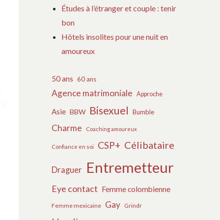
Études à l’étranger et couple : tenir
bon
Hôtels insolites pour une nuit en
amoureux
50 ans
60 ans
Agence matrimoniale
Approche
Bisexuel
Asie
BBW
Bumble
Charme
Coaching amoureux
Célibataire
CSP+
Confiance en soi
Entremetteur
Draguer
Eye contact
Femme colombienne
Gay
Femme mexicaine
Grindr