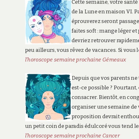
Cette semaine, votre santé
de la Lune en maison VI. P
éprouverez seront passager
faites soft : mange léger et
devriez retrouver rapidemen
peu ailleurs, vous rêvez de vacances. Si vous
l’horoscope semaine prochaine Gémeaux
Depuis que vos parents ne 
est-ce possible ? Pourtant,
consacrer. Bientôt, en cong
organiser une semaine de v
proposition devrait enthou
un petit coin de paradis édulcoré vous tend l
l’horoscope semaine prochaine Cancer