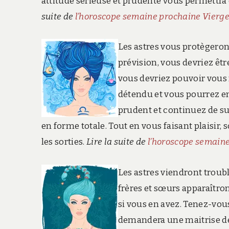
attitude sérieuse et prudente vous permettra d
suite de
l’horoscope semaine prochaine Vierg
Les astres vous protègeron
prévision, vous devriez êtr
vous devriez pouvoir vous
détendu et vous pourrez en
prudent et continuez de s
en forme totale. Tout en vous faisant plaisir
les sorties.
Lire la suite de
l’horoscope semain
Les astres viendront troubl
frères et sœurs apparaîtro
si vous en avez. Tenez-vous
demandera une maitrise de