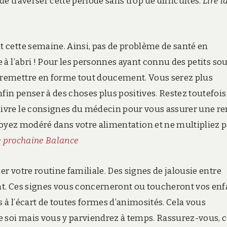
e traverser cette période sans trop de difficultés.
Lire l
e
t cette semaine. Ainsi, pas de problème de santé en
e à l’abri ! Pour les personnes ayant connu des petits sou
 remettre en forme tout doucement. Vous serez plus
fin penser à des choses plus positives. Restez toutefois
uivre le consignes du médecin pour vous assurer une r
, soyez modéré dans votre alimentation et ne multipliez 
e prochaine Balance
er votre routine familiale. Des signes de jalousie entre
nt. Ces signes vous concerneront ou toucheront vos enf
 à l’écart de toutes formes d’animosités. Cela vous
 soi mais vous y parviendrez à temps. Rassurez-vous, 