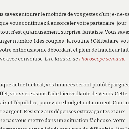
s savez entourer le moindre de vos gestes d’un je-ne-sa
 que vous continuez à ensorceler votre partenaire, jour
 tout n’est qu’amusement, surprise, fantaisie. Vous save
ger numéro 1 des couples : la routine ! Célibataire, vo
 votre enthousiasme débordant et plein de fraicheur fait
rve avec convoitise.
Lire la suite de
l’horoscope semaine
que actuel délicat, vos finances seront plutôt épargné
fet, vous serez sous l’aile bienveillante de Vénus. Cette
paix et l’équilibre, pour votre budget notamment. Conti
re argent. Résistez aux dépenses extravagantes et aux
 ne pas vous mettre dans une situation fâcheuse. Votre