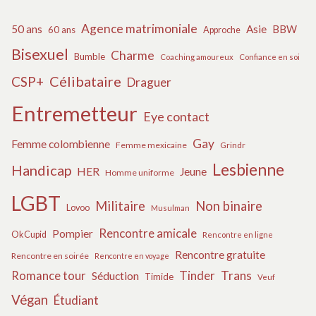
Agence matrimoniale
50 ans
Asie
BBW
60 ans
Approche
Bisexuel
Charme
Bumble
Coaching amoureux
Confiance en soi
Célibataire
CSP+
Draguer
Entremetteur
Eye contact
Gay
Femme colombienne
Femme mexicaine
Grindr
Lesbienne
Handicap
HER
Jeune
Homme uniforme
LGBT
Militaire
Non binaire
Lovoo
Musulman
Rencontre amicale
Pompier
OkCupid
Rencontre en ligne
Rencontre gratuite
Rencontre en soirée
Rencontre en voyage
Tinder
Trans
Romance tour
Séduction
Timide
Veuf
Végan
Étudiant