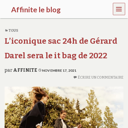
MEN
Affinite le blog
U
e
t
TOUS
p
l
L’iconique sac 24h de Gérard
u
s
s
Darel sera le it bag de 2022
i
…
par
AFFINITE
NOVEMBRE 17, 2021
ÉCRIRE UN COMMENTAIRE