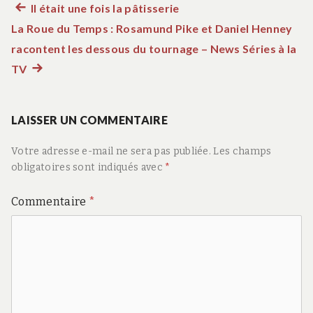
Article
Il était une fois la pâtisserie
Navigation
La Roue du Temps : Rosamund Pike et Daniel Henney
précédent :
de
racontent les dessous du tournage – News Séries à la
TV
Article
l’article
suivant
:
LAISSER UN COMMENTAIRE
Votre adresse e-mail ne sera pas publiée.
Les champs
obligatoires sont indiqués avec
*
Commentaire
*