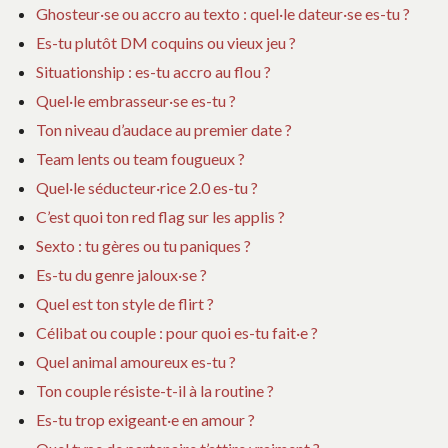
Ghosteur·se ou accro au texto : quel·le dateur·se es-tu ?
Es-tu plutôt DM coquins ou vieux jeu ?
Situationship : es-tu accro au flou ?
Quel·le embrasseur·se es-tu ?
Ton niveau d’audace au premier date ?
Team lents ou team fougueux ?
Quel·le séducteur·rice 2.0 es-tu ?
C’est quoi ton red flag sur les applis ?
Sexto : tu gères ou tu paniques ?
Es-tu du genre jaloux·se ?
Quel est ton style de flirt ?
Célibat ou couple : pour quoi es-tu fait·e ?
Quel animal amoureux es-tu ?
Ton couple résiste-t-il à la routine ?
Es-tu trop exigeant·e en amour ?