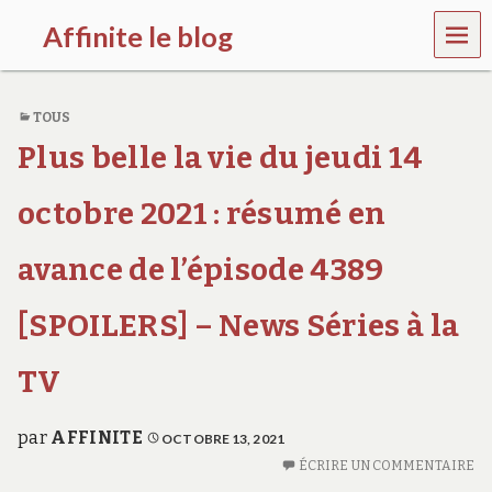
MEN
Affinite le blog
U
e
t
TOUS
p
l
Plus belle la vie du jeudi 14
u
s
s
octobre 2021 : résumé en
i
…
avance de l’épisode 4389
[SPOILERS] – News Séries à la
TV
par
AFFINITE
OCTOBRE 13, 2021
ÉCRIRE UN COMMENTAIRE