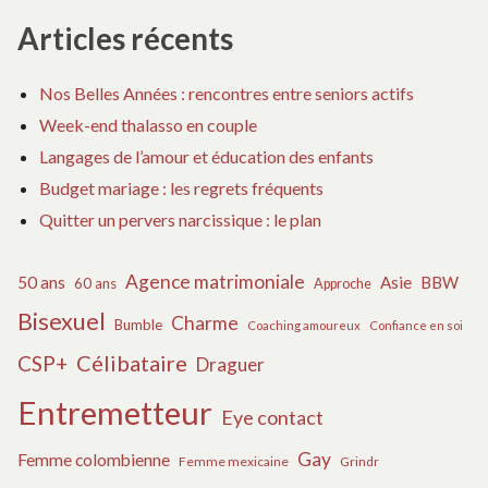
Articles récents
Nos Belles Années : rencontres entre seniors actifs
Week-end thalasso en couple
Langages de l’amour et éducation des enfants
Budget mariage : les regrets fréquents
Quitter un pervers narcissique : le plan
Agence matrimoniale
50 ans
Asie
BBW
60 ans
Approche
Bisexuel
Charme
Bumble
Coaching amoureux
Confiance en soi
Célibataire
CSP+
Draguer
Entremetteur
Eye contact
Gay
Femme colombienne
Femme mexicaine
Grindr