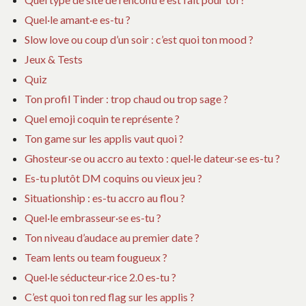
Quel·le amant·e es-tu ?
Slow love ou coup d’un soir : c’est quoi ton mood ?
Jeux & Tests
Quiz
Ton profil Tinder : trop chaud ou trop sage ?
Quel emoji coquin te représente ?
Ton game sur les applis vaut quoi ?
Ghosteur·se ou accro au texto : quel·le dateur·se es-tu ?
Es-tu plutôt DM coquins ou vieux jeu ?
Situationship : es-tu accro au flou ?
Quel·le embrasseur·se es-tu ?
Ton niveau d’audace au premier date ?
Team lents ou team fougueux ?
Quel·le séducteur·rice 2.0 es-tu ?
C’est quoi ton red flag sur les applis ?