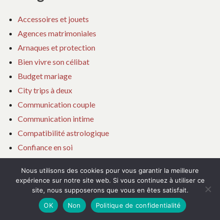
Accessoires et jouets
Agences matrimoniales
Arnaques et protection
Bien vivre son célibat
Budget mariage
City trips à deux
Communication couple
Communication intime
Compatibilité astrologique
Confiance en soi
Couple à distance
Nous utilisons des cookies pour vous garantir la meilleure
Couple et parentalité
expérience sur notre site web. Si vous continuez à utiliser ce
Dépendance affective
site, nous supposerons que vous en êtes satisfait.
Désir et libido
OK
Non
Politique de confidentialité
Destinations lune de miel