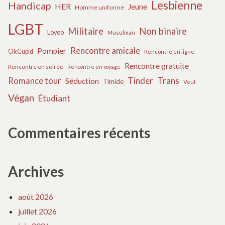
Lesbienne
Handicap
HER
Jeune
Homme uniforme
LGBT
Militaire
Non binaire
Lovoo
Musulman
Rencontre amicale
Pompier
OkCupid
Rencontre en ligne
Rencontre gratuite
Rencontre en soirée
Rencontre en voyage
Tinder
Trans
Romance tour
Séduction
Timide
Veuf
Végan
Étudiant
Commentaires récents
Archives
août 2026
juillet 2026