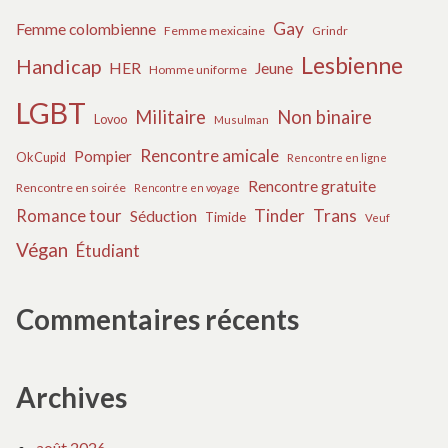
Gay
Femme colombienne
Femme mexicaine
Grindr
Lesbienne
Handicap
HER
Jeune
Homme uniforme
LGBT
Militaire
Non binaire
Lovoo
Musulman
Rencontre amicale
Pompier
OkCupid
Rencontre en ligne
Rencontre gratuite
Rencontre en soirée
Rencontre en voyage
Tinder
Trans
Romance tour
Séduction
Timide
Veuf
Végan
Étudiant
Commentaires récents
Archives
août 2026