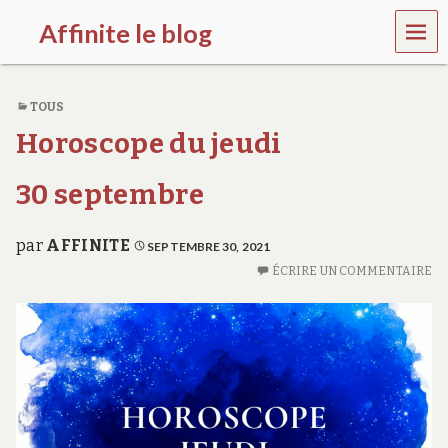
MEN
Affinite le blog
U
e
t
TOUS
p
l
Horoscope du jeudi
u
s
s
30 septembre
i
…
par
AFFINITE
SEPTEMBRE 30, 2021
ÉCRIRE UN COMMENTAIRE