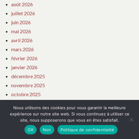
août 2026
juillet 2026
juin 2026
mai 2026
avril 2026
mars 2026
février 2026
janvier 2026
décembre 2025
novembre 2025
octobre 2025
septembre 2025
Nous utilisons des cookies pour vous garantir la meilleure
août 2025
expérience sur notre site web. Si vous continuez à utiliser ce
site, nous supposerons que vous en êtes satisfait.
juillet 2025
OK
Non
Politique de confidentialité
juin 2025