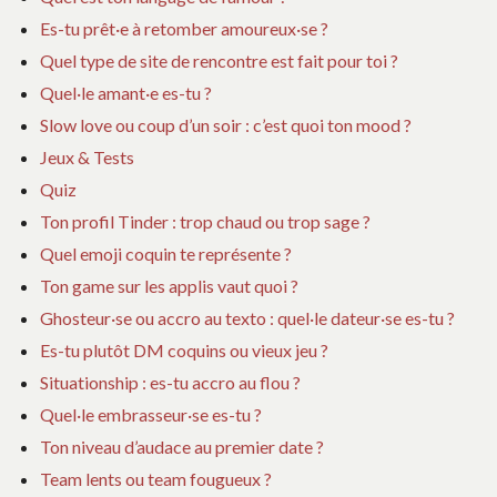
Es-tu prêt·e à retomber amoureux·se ?
Quel type de site de rencontre est fait pour toi ?
Quel·le amant·e es-tu ?
Slow love ou coup d’un soir : c’est quoi ton mood ?
Jeux & Tests
Quiz
Ton profil Tinder : trop chaud ou trop sage ?
Quel emoji coquin te représente ?
Ton game sur les applis vaut quoi ?
Ghosteur·se ou accro au texto : quel·le dateur·se es-tu ?
Es-tu plutôt DM coquins ou vieux jeu ?
Situationship : es-tu accro au flou ?
Quel·le embrasseur·se es-tu ?
Ton niveau d’audace au premier date ?
Team lents ou team fougueux ?