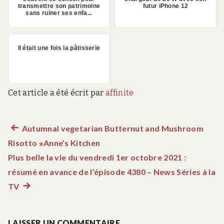
transmettre son patrimoine
futur iPhone 12
sans ruiner ses enfa...
Il était une fois la pâtisserie
Cet article a été écrit par
affinite
Article
Autumnal vegetarian Butternut and Mushroom
Navigation
Risotto ⋆Anne’s Kitchen
précédent :
de
Plus belle la vie du vendredi 1er octobre 2021 :
résumé en avance de l’épisode 4380 – News Séries à la
l’article
TV
Article
suivant
:
LAISSER UN COMMENTAIRE