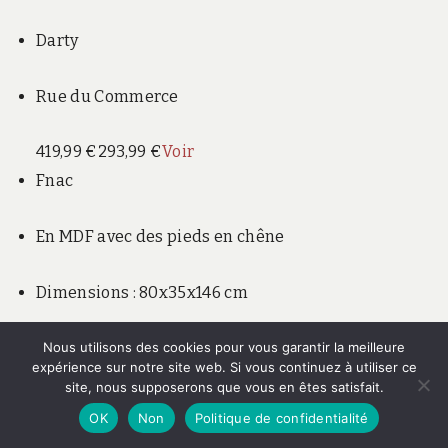
Darty
Rue du Commerce
419,99 €
293,99 €
Voir
Fnac
En MDF avec des pieds en chêne
Dimensions : 80x35x146 cm
Pour répondre au buffet bas, le salon peut accueillir
Nous utilisons des cookies pour vous garantir la meilleure
expérience sur notre site web. Si vous continuez à utiliser ce
une bibliothèque de couleur blanche. A vous de voir
site, nous supposerons que vous en êtes satisfait.
si vous préférez installer les pieds en bois pour une
OK
Non
Politique de confidentialité
décoration plus aérienne ou si vous installez le