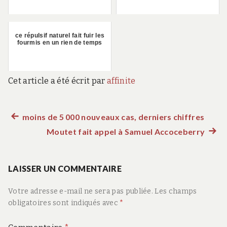
ce répulsif naturel fait fuir les
fourmis en un rien de temps
Cet article a été écrit par
affinite
Article
moins de 5 000 nouveaux cas, derniers chiffres
Navigation
précédent :
Moutet fait appel à Samuel Accoceberry
Artic
de
suiva
:
LAISSER UN COMMENTAIRE
l’article
Votre adresse e-mail ne sera pas publiée.
Les champs
obligatoires sont indiqués avec
*