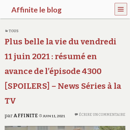
MEN
Affinite le blog
U
e
t
TOUS
p
l
Plus belle la vie du vendredi
u
s
s
11 juin 2021 : résumé en
i
…
avance de l’épisode 4300
[SPOILERS] – News Séries à la
TV
ÉCRIRE UN COMMENTAIRE
par
AFFINITE
JUIN 11, 2021