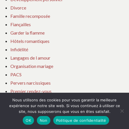
Divorce
Famille recomposée
Fiançailles
Garder la flamme
Hôtels romantiques
Infidélité
Langages de l amour
Organisation mariage
PACS
Pervers narcissiques
Premier rendez-vous
Reconquête
Nous utilisons des cookies pour vous garantir la meilleure
expérience sur notre site web. Si vous continuez à utiliser ce
Relations toxiques
site, nous supposerons que vous en êtes satisfait.
Rencontres en ligne
OK
Non
Politique de confidentialité
Rencontres internationales