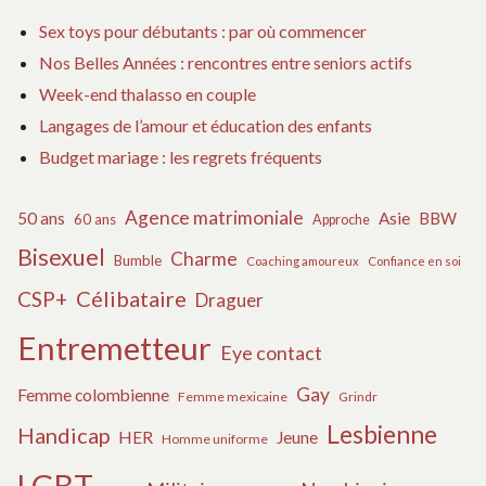
Sex toys pour débutants : par où commencer
Nos Belles Années : rencontres entre seniors actifs
Week-end thalasso en couple
Langages de l’amour et éducation des enfants
Budget mariage : les regrets fréquents
Agence matrimoniale
50 ans
Asie
BBW
60 ans
Approche
Bisexuel
Charme
Bumble
Coaching amoureux
Confiance en soi
Célibataire
CSP+
Draguer
Entremetteur
Eye contact
Gay
Femme colombienne
Femme mexicaine
Grindr
Lesbienne
Handicap
HER
Jeune
Homme uniforme