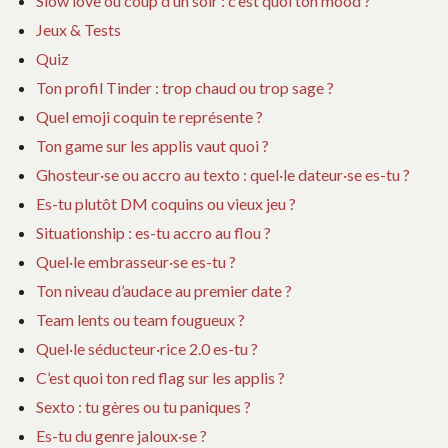
Slow love ou coup d’un soir : c’est quoi ton mood ?
Jeux & Tests
Quiz
Ton profil Tinder : trop chaud ou trop sage ?
Quel emoji coquin te représente ?
Ton game sur les applis vaut quoi ?
Ghosteur·se ou accro au texto : quel·le dateur·se es-tu ?
Es-tu plutôt DM coquins ou vieux jeu ?
Situationship : es-tu accro au flou ?
Quel·le embrasseur·se es-tu ?
Ton niveau d’audace au premier date ?
Team lents ou team fougueux ?
Quel·le séducteur·rice 2.0 es-tu ?
C’est quoi ton red flag sur les applis ?
Sexto : tu gères ou tu paniques ?
Es-tu du genre jaloux·se ?