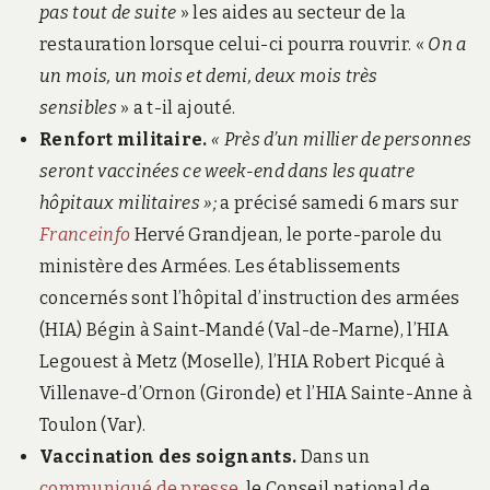
pas tout de suite
» les aides au secteur de la
restauration lorsque celui-ci pourra rouvrir. «
On a
un mois, un mois et demi, deux mois très
sensibles
» a t-il ajouté.
Renfort militaire.
« Près d’un millier de personnes
seront vaccinées ce week-end dans les quatre
hôpitaux militaires »;
a précisé samedi 6 mars sur
Franceinfo
Hervé Grandjean, le porte-parole du
ministère des Armées. Les établissements
concernés sont l’hôpital d’instruction des armées
(HIA) Bégin à Saint-Mandé (Val-de-Marne), l’HIA
Legouest à Metz (Moselle), l’HIA Robert Picqué à
Villenave-d’Ornon (Gironde) et l’HIA Sainte-Anne à
Toulon (Var).
Vaccination des soignants.
Dans un
communiqué de presse
, le Conseil national de