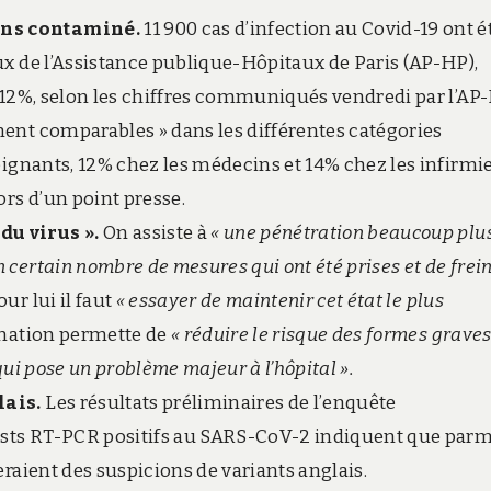
ens contaminé.
11 900 cas d’infection au Covid-19 ont é
ux de l’Assistance publique-Hôpitaux de Paris (AP-HP),
n 12%, selon les chiffres communiqués vendredi par l’AP-
ment comparables » dans les différentes catégories
oignants, 12% chez les médecins et 14% chez les infirmie
ors d’un point presse.
du virus ».
On assiste à
« une pénétration beaucoup plu
certain nombre de mesures qui ont été prises et de frei
ur lui il faut
« essayer de maintenir cet état le plus
ination permette de
« réduire le risque des formes graves
 qui pose un problème majeur à l’hôpital ».
lais.
Les résultats préliminaires de l’enquête
tests RT-PCR positifs au SARS-CoV-2 indiquent que parm
eraient des suspicions de variants anglais.