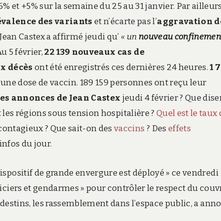
et +5% sur la semaine du 25 au 31 janvier. Par ailleurs
valence des variants
et n’écarte pas l’
aggravation d
. Jean Castex a affirmé jeudi qu’
« un
nouveau confineme
 Au 5 février,
22 139 nouveaux cas de
x décès
ont été enregistrés ces dernières 24 heures.
1 
une dose de vaccin. 189 159 personnes ont reçu leur
es annonces de Jean Castex
jeudi 4 février ? Que dise
t les régions sous tension hospitalière ?
Quel est le taux 
contagieux ? Que sait-on des
vaccins
? Des
effets
infos du jour.
ispositif de grande envergure est déployé » ce vendredi
liciers et gendarmes » pour contrôler le respect du couv
andestins, les rassemblement dans l’espace public, a ann