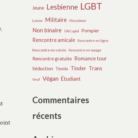
LGBT
Lesbienne
Jeune
Militaire
Lovoo
Musulman
,
Non binaire
Pompier
OkCupid
Rencontre amicale
Rencontre en ligne
Rencontre en soirée
Rencontre en voyage
Romance tour
Rencontre gratuite
Tinder
Trans
Séduction
Timide
Végan
Étudiant
Veuf
Commentaires
nt
récents
point