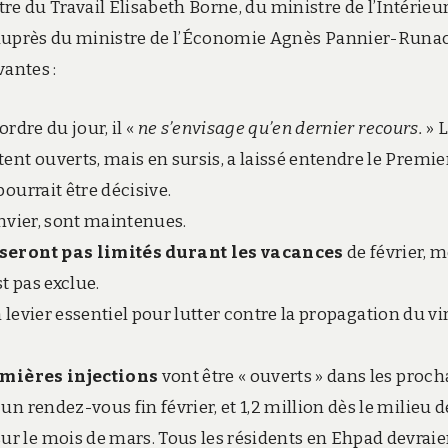
tre du Travail Elisabeth Borne, du ministre de l’Intérieu
e auprès du ministre de l’Économie Agnès Pannier-Runa
vantes :
’ordre du jour, il «
ne s’envisage qu’en dernier recours.
» 
ent ouverts, mais en sursis, a laissé entendre le Premie
ourrait être décisive.
anvier, sont maintenues.
seront pas limités durant les vacances
de février,
t pas exclue.
un levier essentiel pour lutter contre la propagation du vi
mières injections
vont être « ouverts » dans les proch
n rendez-vous fin février, et 1,2 million dès le milieu d
r le mois de mars. Tous les résidents en Ehpad devraie