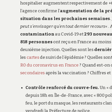
hospitalier augmentent respectivement de +6% 
l’agence confirme l’
augmentation de la pré
situation dans les prochaines semaines
peut s’envisager qu’en tout dernier recours
« .
contamination
au Covid-19 et
293 nouveau
818 personnes
ont reçu en France au moins 
deuxième injection. Quelles sont les
dernièr
les
cartes
de suivi de l’épidémie ? Quelles son
R0 du coronavirus en France
? Quand est-on 
secondaires
après la vaccination ? Chiffres et 
Contrôle renforcé du couvre-feu.
Un « d
depuis 18h en Île-de-France, avec « 800 po
feu, le port du masque, les restaurants cl
vendredi la Préfecture de police.