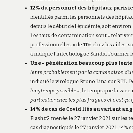
12% du personnel des hôpitaux parisi
identifiés parmi les personnels des hôpita
depuis le début de l’épidémie, soit enviro
Les taux de contamination sont « relative
professionnelles, « de 11% chez les aides-s
a indiqué l’infectiologue Sandra Fournier l
Une « pénétration beaucoup plus lente 
lente probablement par la combinaison d’un 
indiqué le virologue Bruno Lina sur RTL. Po
longtemps possible »,
le temps que la vacc
particulier chez les plus fragiles et c’est ça
14% de cas de Covid liés au variant ang
Flash#2 menée le 27 janvier 2021 sur les 
cas diagnostiqués le 27 janvier 2021, 14% s