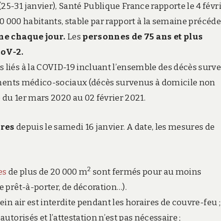
25-31 janvier), Santé Publique France rapporte le 4 févr
00 000 habitants, stable par rapport à la semaine précéde
ne chaque jour.
Les
personnes de 75 ans et plus
CoV-2.
 liés à la COVID-19 incluant l’ensemble des décès surv
sements médico-sociaux (décès survenus à domicile non
 du 1er mars 2020 au 02 février 2021.
ures
depuis le samedi 16 janvier. A date, les mesures de
2
es
de plus de 20 000 m
sont fermés pour au moins
 prêt-à-porter, de décoration…).
in air est interdite pendant les horaires de couvre-feu ;
torisés et l’attestation n’est pas nécessaire ;