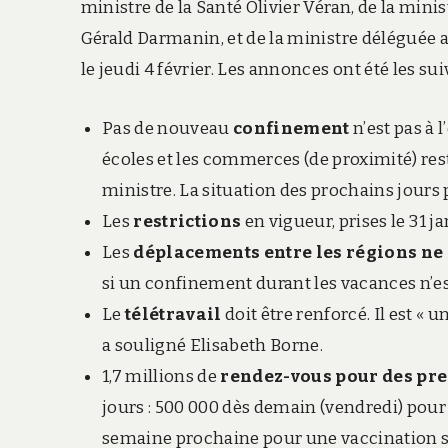
ministre de la Santé Olivier Véran, de la minis
Gérald Darmanin, et de la ministre délégué
le jeudi 4 février. Les annonces ont été les sui
Pas de nouveau
confinement
n’est pas à l
écoles et les commerces (de proximité) rest
ministre. La situation des prochains jours p
Les
restrictions
en vigueur, prises le 31 j
Les
déplacements entre les régions ne 
si un confinement durant les vacances n’es
Le
télétravail
doit être renforcé. Il est « 
a souligné Elisabeth Borne.
1,7 millions de
rendez-vous pour des pre
jours : 500 000 dès demain (vendredi) pour u
semaine prochaine pour une vaccination su