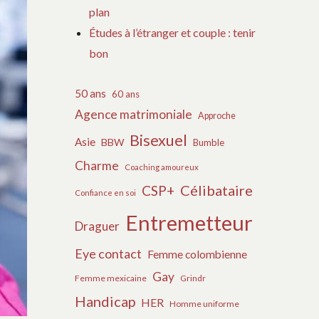
plan
Études à l’étranger et couple : tenir
bon
50 ans
60 ans
Agence matrimoniale
Approche
Bisexuel
Asie
BBW
Bumble
Charme
Coaching amoureux
Célibataire
CSP+
Confiance en soi
Entremetteur
Draguer
Eye contact
Femme colombienne
Gay
Femme mexicaine
Grindr
Handicap
HER
Homme uniforme