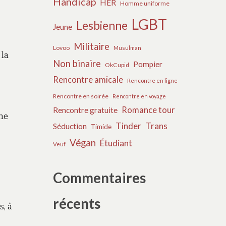
Handicap
HER
Homme uniforme
LGBT
Lesbienne
Jeune
Militaire
Lovoo
Musulman
 la
Non binaire
Pompier
OkCupid
Rencontre amicale
Rencontre en ligne
Rencontre en soirée
Rencontre en voyage
Romance tour
Rencontre gratuite
une
Tinder
Trans
Séduction
Timide
Végan
Étudiant
Veuf
Commentaires
récents
s, à