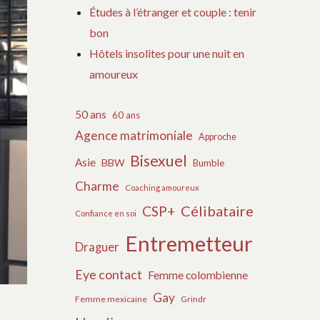
Études à l’étranger et couple : tenir
bon
Hôtels insolites pour une nuit en
amoureux
50 ans
60 ans
Agence matrimoniale
Approche
Bisexuel
Asie
BBW
Bumble
Charme
Coaching amoureux
Célibataire
CSP+
Confiance en soi
Entremetteur
Draguer
Eye contact
Femme colombienne
Gay
Femme mexicaine
Grindr