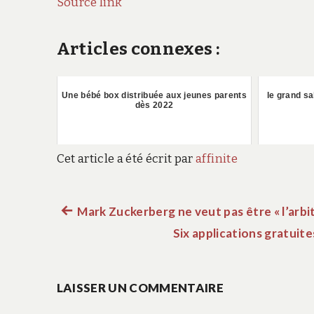
Source link
Articles connexes :
Une bébé box distribuée aux jeunes parents
le grand sa
dès 2022
Cet article a été écrit par
affinite
Article
Mark Zuckerberg ne veut pas être « l’arbi
Navigation
précédent :
Six applications gratuit
de
LAISSER UN COMMENTAIRE
l’article