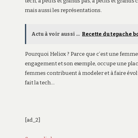
tech, à petits et grands pas, à petits et gra
mais aussi les représentations.
Actu à voir aussi ...
Recette du tepache b
Pourquoi Heliox ? Parce que c’est une femme,
engagement et son exemple, occupe une place 
femmes contribuent à modeler et à faire évo
fait la tech…
[ad_2]