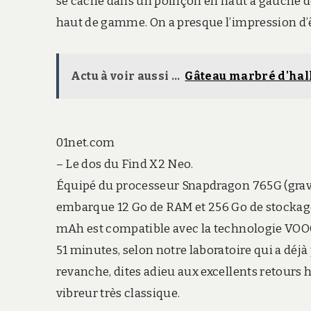
se cache dans un poinçon en haut à gauche de 
haut de gamme. On a presque l’impression d’
Actu à voir aussi ...
Gâteau marbré d'hal
01net.com
– Le dos du Find X2 Neo.
Équipé du processeur Snapdragon 765G (gravé
embarque 12 Go de RAM et 256 Go de stockage 
mAh est compatible avec la technologie VOOC 
51 minutes, selon notre laboratoire qui a déjà
revanche, dites adieu aux excellents retours 
vibreur très classique.