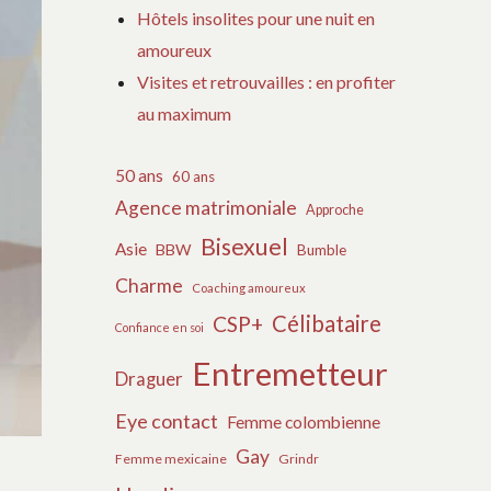
Hôtels insolites pour une nuit en
amoureux
Visites et retrouvailles : en profiter
au maximum
50 ans
60 ans
Agence matrimoniale
Approche
Bisexuel
Asie
BBW
Bumble
Charme
Coaching amoureux
Célibataire
CSP+
Confiance en soi
Entremetteur
Draguer
Eye contact
Femme colombienne
Gay
Femme mexicaine
Grindr