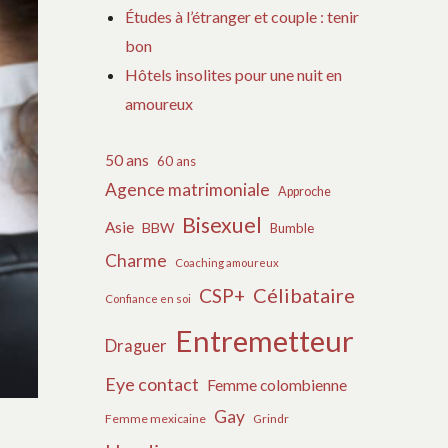
Études à l’étranger et couple : tenir
bon
Hôtels insolites pour une nuit en
amoureux
50 ans
60 ans
Agence matrimoniale
Approche
Bisexuel
Asie
BBW
Bumble
Charme
Coaching amoureux
Célibataire
CSP+
Confiance en soi
Entremetteur
Draguer
Eye contact
Femme colombienne
Gay
Femme mexicaine
Grindr