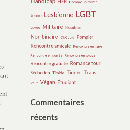
Handicap
HER
Homme uniforme
LGBT
Lesbienne
Jeune
Militaire
Lovoo
Musulman
Non binaire
Pompier
OkCupid
Rencontre amicale
Rencontre en ligne
Rencontre en soirée
Rencontre en voyage
Romance tour
Rencontre gratuite
es
Tinder
Trans
Séduction
Timide
sant
Végan
Étudiant
Veuf
ment
Commentaires
r
récents
kon