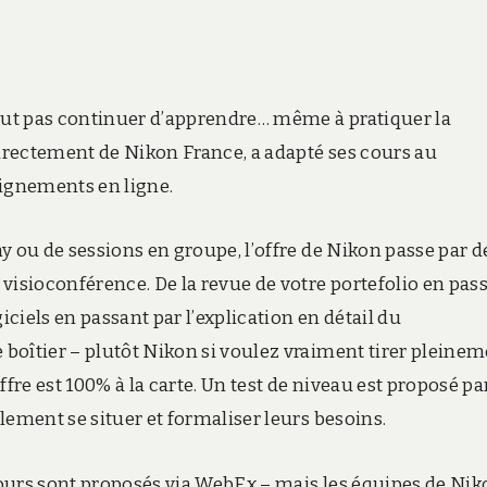
peut pas continuer d’apprendre… même à pratiquer la
irectement de Nikon France, a adapté ses cours au
ignements en ligne.
y ou de sessions en groupe, l’offre de Nikon passe par d
visioconférence. De la revue de votre portefolio en pas
iciels en passant par l’explication en détail du
boîtier – plutôt Nikon si voulez vraiment tirer pleine
fre est 100% à la carte. Un test de niveau est proposé pa
lement se situer et formaliser leurs besoins.
 cours sont proposés via WebEx – mais les équipes de Ni