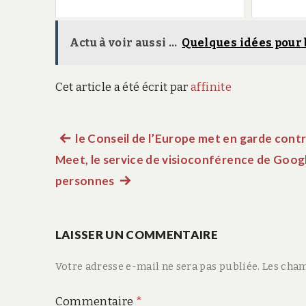
Actu à voir aussi ...
Quelques idées pour
Cet article a été écrit par
affinite
Article
le Conseil de l’Europe met en garde contr
Navigation
Meet, le service de visioconférence de Googl
précédent :
de
personnes
Article
suivant
l’article
:
LAISSER UN COMMENTAIRE
Votre adresse e-mail ne sera pas publiée.
Les cham
Commentaire
*