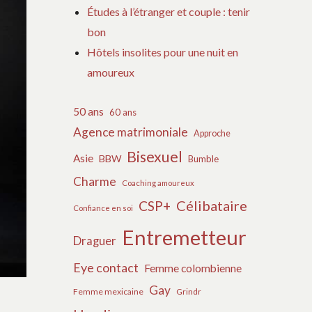
Études à l’étranger et couple : tenir
bon
Hôtels insolites pour une nuit en
amoureux
50 ans
60 ans
Agence matrimoniale
Approche
Bisexuel
Asie
BBW
Bumble
Charme
Coaching amoureux
Célibataire
CSP+
Confiance en soi
Entremetteur
Draguer
Eye contact
Femme colombienne
Gay
Femme mexicaine
Grindr