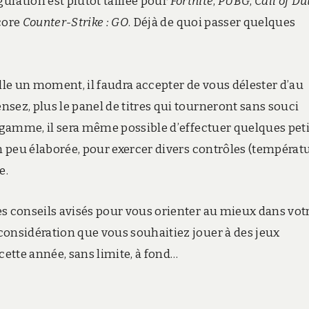
guration est plutôt taillée pour
Fortnite
,
PUBG
,
Call of Du
core
Counter-Strike : GO
. Déjà de quoi passer quelques
ille un moment, il faudra accepter de vous délester d’au
sez, plus le panel de titres qui tourneront sans souci
e gamme, il sera même possible d’effectuer quelques pet
un peu élaborée, pour exercer divers contrôles (températu
e.
es conseils avisés pour vous orienter au mieux dans vot
considération que vous souhaitiez jouer à des jeux
cette année, sans limite, à fond…