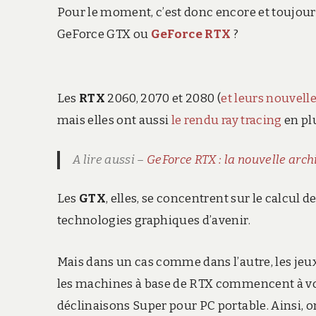
Pour le moment, c’est donc encore et toujours 
GeForce GTX ou
GeForce RTX
?
Les
RTX
2060, 2070 et 2080 (
et leurs nouvell
mais elles ont aussi
le rendu ray tracing
en plu
A lire aussi –
GeForce RTX : la nouvelle arch
Les
GTX
, elles, se concentrent sur le calcul 
technologies graphiques d’avenir.
Mais dans un cas comme dans l’autre, les jeux 
les machines à base de RTX commencent à voir 
déclinaisons Super pour PC portable. Ainsi,