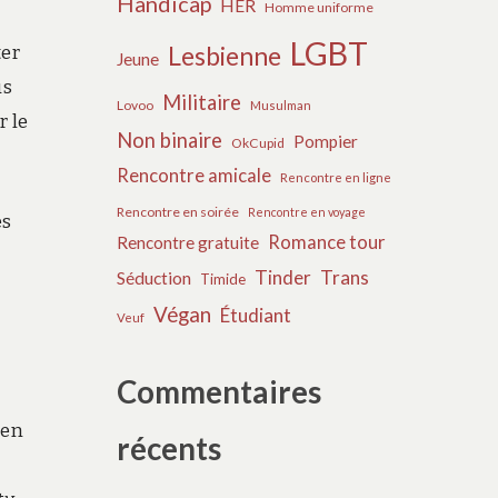
Handicap
HER
Homme uniforme
LGBT
ter
Lesbienne
Jeune
us
Militaire
Lovoo
Musulman
r le
Non binaire
Pompier
OkCupid
Rencontre amicale
Rencontre en ligne
Rencontre en soirée
Rencontre en voyage
es
Romance tour
Rencontre gratuite
Tinder
Trans
Séduction
Timide
Végan
Étudiant
Veuf
Commentaires
ien
récents