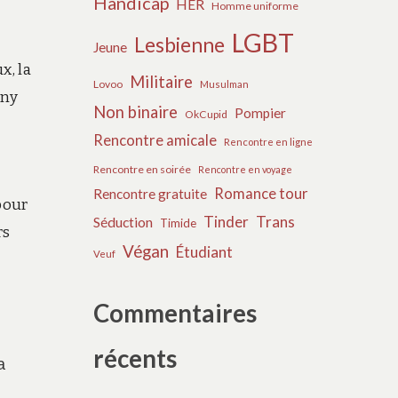
Handicap
HER
Homme uniforme
LGBT
Lesbienne
Jeune
x, la
Militaire
Lovoo
Musulman
ony
Non binaire
Pompier
OkCupid
Rencontre amicale
Rencontre en ligne
Rencontre en soirée
Rencontre en voyage
Romance tour
Rencontre gratuite
pour
Tinder
Trans
Séduction
Timide
rs
Végan
Étudiant
Veuf
Commentaires
récents
a