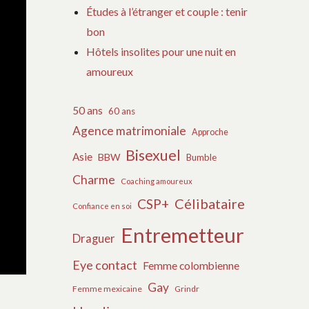
Études à l’étranger et couple : tenir
bon
Hôtels insolites pour une nuit en
amoureux
50 ans
60 ans
Agence matrimoniale
Approche
Bisexuel
Asie
BBW
Bumble
Charme
Coaching amoureux
Célibataire
CSP+
Confiance en soi
Entremetteur
Draguer
Eye contact
Femme colombienne
Gay
Femme mexicaine
Grindr