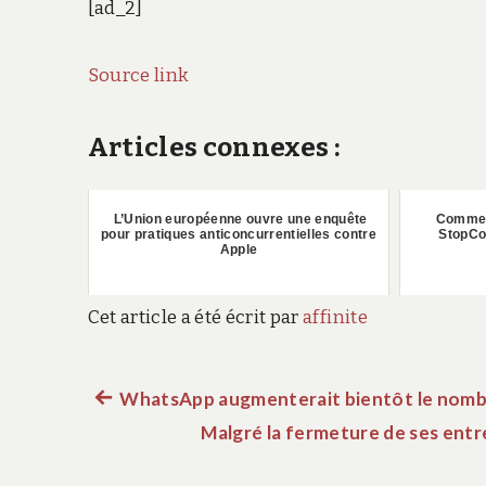
[ad_2]
Source link
Articles connexes :
L’Union européenne ouvre une enquête
Comment
pour pratiques anticoncurrentielles contre
StopCo
Apple
Cet article a été écrit par
affinite
Article
WhatsApp augmenterait bientôt le nombr
Navigation
précédent :
Malgré la fermeture de ses entre
de