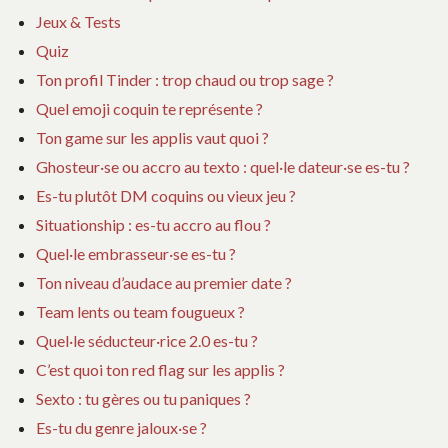
Jeux & Tests
Quiz
Ton profil Tinder : trop chaud ou trop sage ?
Quel emoji coquin te représente ?
Ton game sur les applis vaut quoi ?
Ghosteur·se ou accro au texto : quel·le dateur·se es-tu ?
Es-tu plutôt DM coquins ou vieux jeu ?
Situationship : es-tu accro au flou ?
Quel·le embrasseur·se es-tu ?
Ton niveau d’audace au premier date ?
Team lents ou team fougueux ?
Quel·le séducteur·rice 2.0 es-tu ?
C’est quoi ton red flag sur les applis ?
Sexto : tu gères ou tu paniques ?
Es-tu du genre jaloux·se ?