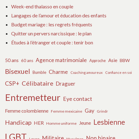
Week-end thalasso en couple
Langages de l’amour et éducation des enfants
Budget mariage : les regrets fréquents
Quitter un pervers narcissique : le plan
Études à l’étranger et couple : tenir bon
Agence matrimoniale
50 ans
Asie
BBW
60 ans
Approche
Bisexuel
Charme
Bumble
Coaching amoureux
Confiance en soi
Célibataire
CSP+
Draguer
Entremetteur
Eye contact
Gay
Femme colombienne
Femme mexicaine
Grindr
Lesbienne
Handicap
HER
Jeune
Homme uniforme
LGBT
Militaire
Non binaire
Lovoo
Musulman