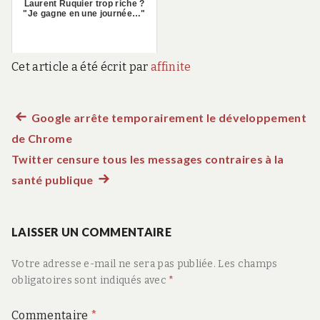
Laurent Ruquier trop riche ?
"Je gagne en une journée…"
Cet article a été écrit par
affinite
Article
Google arrête temporairement le développement
Navigation
de Chrome
précédent :
de
Twitter censure tous les messages contraires à la
santé publique
Article
l’article
suivant
:
LAISSER UN COMMENTAIRE
Votre adresse e-mail ne sera pas publiée.
Les champs
obligatoires sont indiqués avec
*
Commentaire
*