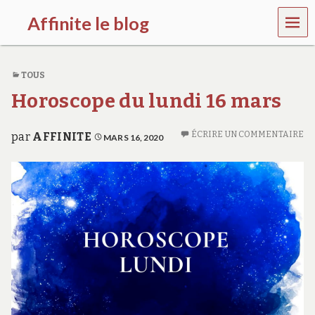
MEN
Affinite le blog
U
e
t
TOUS
p
l
Horoscope du lundi 16 mars
u
s
s
ÉCRIRE UN COMMENTAIRE
par
AFFINITE
MARS 16, 2020
i
…