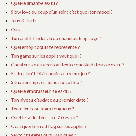
Quel·le amant·e es-tu ?
Slow love ou coup d’un soir : c’est quoi ton mood ?
Jeux & Tests
Quiz
Ton profil Tinder : trop chaud ou trop sage ?
Quel emoji coquin te représente ?
Ton game sur les applis vaut quoi ?
Ghosteur·se ou accro au texto : quel·le dateur·se es-tu ?
Es-tu plutôt DM coquins ou vieux jeu ?
Situationship : es-tu accro au flou ?
Quel·le embrasseur·se es-tu ?
Ton niveau d’audace au premier date ?
Team lents ou team fougueux ?
Quel·le séducteur·rice 2.0 es-tu ?
C’est quoi ton red flag sur les applis ?
Sexto : tu gères ou tu paniques ?