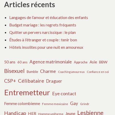
Articles récents
Langages de l’amour et éducation des enfants
Budget mariage : les regrets fréquents
Quitter un pervers narcissique : le plan
Études à l’étranger et couple : tenir bon
Hôtels insolites pour une nuit en amoureux
Agence matrimoniale
50 ans
Asie
BBW
60 ans
Approche
Bisexuel
Charme
Bumble
Coaching amoureux
Confiance en soi
Célibataire
CSP+
Draguer
Entremetteur
Eye contact
Gay
Femme colombienne
Femme mexicaine
Grindr
Lesbienne
Handicap
HER
Jeune
Homme uniforme