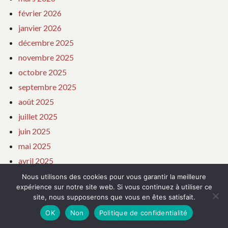
février 2026
janvier 2026
décembre 2025
novembre 2025
octobre 2025
septembre 2025
août 2025
juillet 2025
juin 2025
mai 2025
avril 2025
mars 2025
Nous utilisons des cookies pour vous garantir la meilleure
expérience sur notre site web. Si vous continuez à utiliser ce
février 2025
site, nous supposerons que vous en êtes satisfait.
janvier 2025
OK
Non
Politique de confidentialité
décembre 2024