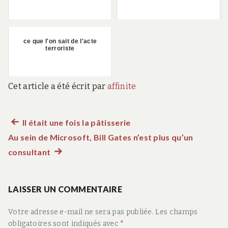
ce que l'on sait de l'acte
terroriste
Cet article a été écrit par
affinite
Article
Il était une fois la pâtisserie
Navigation
Au sein de Microsoft, Bill Gates n’est plus qu’un
précédent :
de
consultant
Article
suivant
l’article
:
LAISSER UN COMMENTAIRE
Votre adresse e-mail ne sera pas publiée.
Les champs
obligatoires sont indiqués avec
*