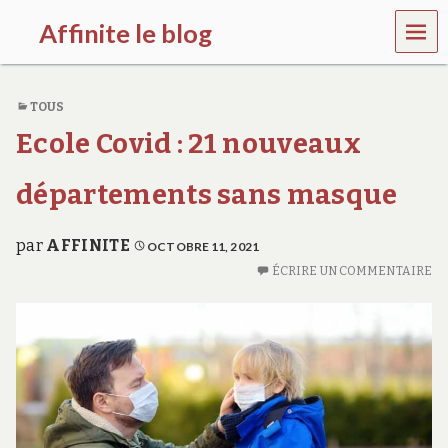
MEN
Affinite le blog
U
e
t
TOUS
p
l
Ecole Covid : 21 nouveaux
u
s
s
départements sans masque
i
…
par
AFFINITE
OCTOBRE 11, 2021
ÉCRIRE UN COMMENTAIRE