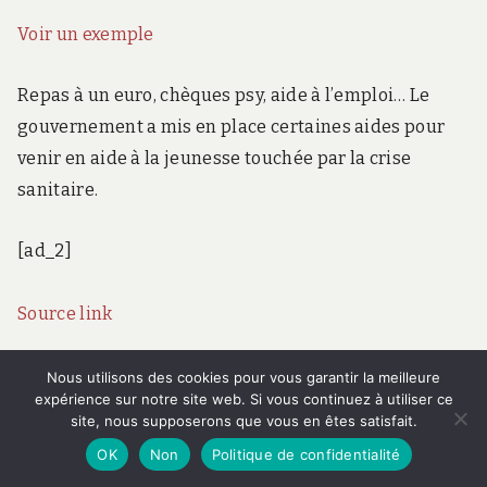
Voir un exemple
Repas à un euro, chèques psy, aide à l’emploi… Le
gouvernement a mis en place certaines aides pour
venir en aide à la jeunesse touchée par la crise
sanitaire.
[ad_2]
Source link
Articles connexes :
Nous utilisons des cookies pour vous garantir la meilleure
expérience sur notre site web. Si vous continuez à utiliser ce
site, nous supposerons que vous en êtes satisfait.
Wheat berry 'risotto' with
Firefox 78 est disponible, avec
OK
Non
Politique de confidentialité
pumpkin and blue cheese
un dispositif de protection des
⋆Anne's Kitchen
données personnelles renforcé